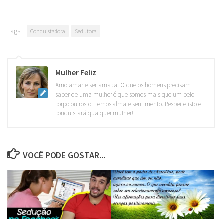
Tags:
Conquistadora
Sedutora
Mulher Feliz
Amo amar e ser amada! O que os homens precisam
saber de uma mulher é que somos mais que um belo
corpo ou rosto! Temos alma e sentimento. Respeite isto e
conquistará qualquer mulher!
VOCÊ PODE GOSTAR...