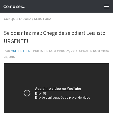
Como ser...
Skip to content
CONQUISTADORA
/
SEDUTORA
Se odiar faz mal: Chega de se odiar! Leia isto
URGENTE!
POR
MULHER FELIZ
· PUBLISHED
NOVEMBRO 26, 2016
· UPDATED
NOVEMBRO
26, 2016