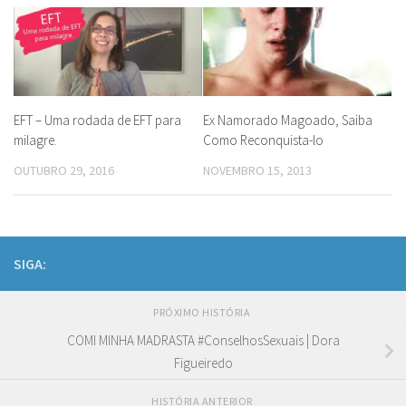
EFT – Uma rodada de EFT para
Ex Namorado Magoado, Saiba
milagre.
Como Reconquista-lo
OUTUBRO 29, 2016
NOVEMBRO 15, 2013
SIGA:
PRÓXIMO HISTÓRIA
COMI MINHA MADRASTA #ConselhosSexuais | Dora
Figueiredo
HISTÓRIA ANTERIOR