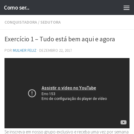
Como ser...
Skip to content
CONQUISTADORA
/
SEDUTORA
Exercício 1 – Tudo está bem aqui e agora
POR
MULHER FELIZ
·
DEZEMBRO 22, 2017
Se inscreva em nosso grupo exclusivo e receba uma vez por semana