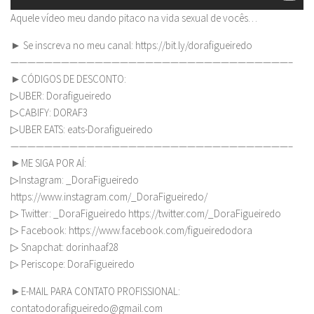
Aquele vídeo meu dando pitaco na vida sexual de vocês…
► Se inscreva no meu canal: https://bit.ly/dorafigueiredo
—————————————————————————————————–
►CÓDIGOS DE DESCONTO:
▷UBER: Dorafigueiredo
▷CABIFY: DORAF3
▷UBER EATS: eats-Dorafigueiredo
—————————————————————————————————–
►ME SIGA POR AÍ:
▷Instagram: _DoraFigueiredo
https://www.instagram.com/_DoraFigueiredo/
▷ Twitter: _DoraFigueiredo https://twitter.com/_DoraFigueiredo
▷ Facebook: https://www.facebook.com/figueiredodora
▷ Snapchat: dorinhaaf28
▷ Periscope: DoraFigueiredo
►E-MAIL PARA CONTATO PROFISSIONAL:
contatodorafigueiredo@gmail.com