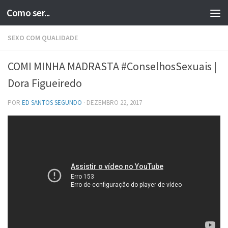
Como ser...
Skip to content
SEXO COM QUALIDADE
COMI MINHA MADRASTA #ConselhosSexuais |
Dora Figueiredo
POR
ED SANTOS SEGUNDO
·
DEZEMBRO 22, 2017