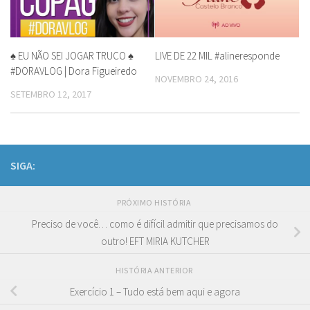
♠ EU NÃO SEI JOGAR TRUCO ♠
LIVE DE 22 MIL #alineresponde
#DORAVLOG | Dora Figueiredo
NOVEMBRO 24, 2016
SETEMBRO 12, 2017
SIGA:
PRÓXIMO HISTÓRIA
Preciso de você… como é difícil admitir que precisamos do
outro! EFT MIRIA KUTCHER
HISTÓRIA ANTERIOR
Exercício 1 – Tudo está bem aqui e agora