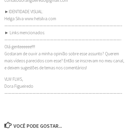
contatodorafigueiredo@gmail.com
►IDENTIDADE VISUAL:
Helga Silva www.helsilva.com
—————————————————————————————————–
► Links mencionados:
—————————————————————————————————-
Olá genteeeeee!!!!
Gostaram de ouvir a minha opinião sobre esse assunto? Querem
mais vídeos parecidos com esse? Então se inscrevam no meu canal,
e deixem sugestões de temas nos comentários!
VLW FLWS,
Dora Figueiredo
—————————————————————————————————–
VOCÊ PODE GOSTAR...