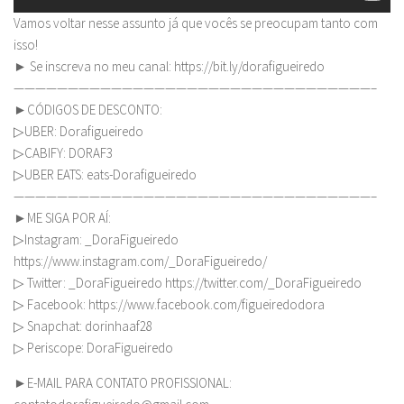
Vamos voltar nesse assunto já que vocês se preocupam tanto com
isso!
► Se inscreva no meu canal: https://bit.ly/dorafigueiredo
—————————————————————————————————–
►CÓDIGOS DE DESCONTO:
▷UBER: Dorafigueiredo
▷CABIFY: DORAF3
▷UBER EATS: eats-Dorafigueiredo
—————————————————————————————————–
►ME SIGA POR AÍ:
▷Instagram: _DoraFigueiredo
https://www.instagram.com/_DoraFigueiredo/
▷ Twitter: _DoraFigueiredo https://twitter.com/_DoraFigueiredo
▷ Facebook: https://www.facebook.com/figueiredodora
▷ Snapchat: dorinhaaf28
▷ Periscope: DoraFigueiredo
►E-MAIL PARA CONTATO PROFISSIONAL: