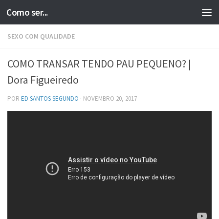
Como ser...
Skip to content
SEXO COM QUALIDADE
COMO TRANSAR TENDO PAU PEQUENO? |
Dora Figueiredo
POR
ED SANTOS SEGUNDO
·
NOVEMBRO 20, 2017