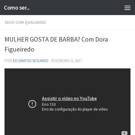
Como ser...
Skip to content
SEXO COM QUALIDADE
MULHER GOSTA DE BARBA? Com Dora
Figueiredo
POR
ED SANTOS SEGUNDO
·
FEVEREIRO 8, 2017