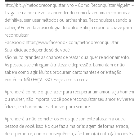
http://bit.ly/metodoreconquistarlivro – Como Reconquistar Alguém –
Traga seu amor de volta aprendendo como fazer uma reconquista
definitiva, sem usar métodos ou artimanhas. Reconquiste usando a
cabeça! Entenda a psicologia do outro e atinja o ponto chave para
reconquistar.
Facebook: https://www.facebook.com/metodoreconquiistar
Sua felicidade depende só de você!
são muito grandes as chances de reatar qualquer relacionamento.
As pessoas se entregam à tristeza e depressão. Lamentam e não
sabem como agir. Muitos procuram cartomantes e orientação
exotérica. NÃO FAÇA ISSO. Faça a coisa certa!
Aprenderá como e o que fazer para recuperar um amor, seja homem
ou mulher, não importa, você pode reconquistar seu amor e viverem
felizes, em harmonia e virtuosos para sempre.
Aprenderá a não cometer os erros que somente afastam a outra
pessoa de você. Isso é o que faz a maioria: agem de forma errada,
desesperada e, como consequência, afastam o(a) outro(a) ao invés