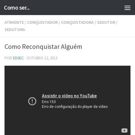
Como ser...
Skip to content
ATRAENTE
/
CONQUISTADOR
/
CONQUISTADORA
/
SEDUTOR
/
SEDUTORA
Como Reconquistar Alguém
POR
EDSEC
·
OUTUBRO 12, 2013