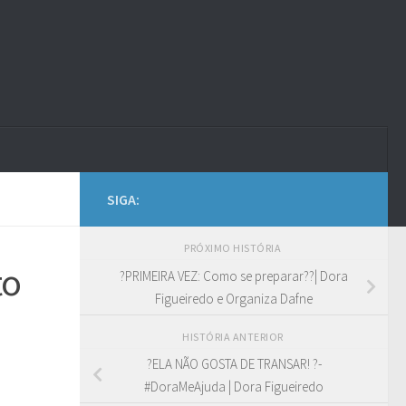
SIGA:
PRÓXIMO HISTÓRIA
to
?PRIMEIRA VEZ: Como se preparar??| Dora
Figueiredo e Organiza Dafne
HISTÓRIA ANTERIOR
?ELA NÃO GOSTA DE TRANSAR! ?-
#DoraMeAjuda | Dora Figueiredo