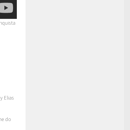
nquista
y Elias
me do