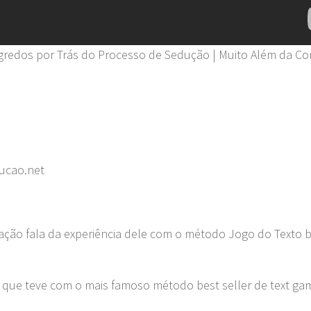
redos por Trás do Processo de Sedução | Muito Além da Co
ucao.net
ação fala da experiência dele com o método Jogo do Texto b
 que teve com o mais famoso método best seller de text ga