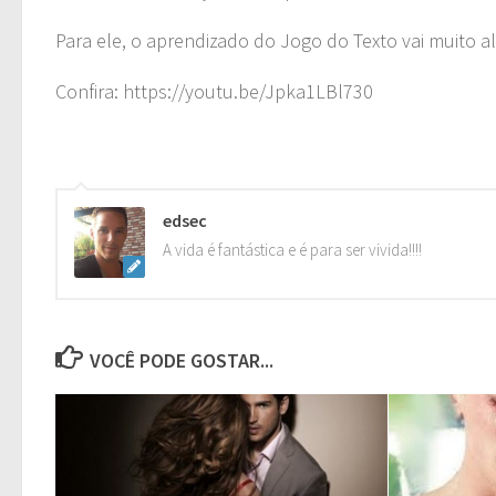
Para ele, o aprendizado do Jogo do Texto vai muito 
Confira: https://youtu.be/Jpka1LBl730
edsec
A vida é fantástica e é para ser vivida!!!!
VOCÊ PODE GOSTAR...