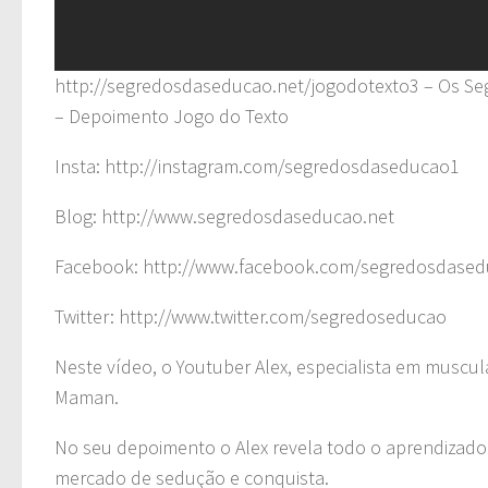
http://segredosdaseducao.net/jogodotexto3 – Os Seg
– Depoimento Jogo do Texto
Insta: http://instagram.com/segredosdaseducao1
Blog: http://www.segredosdaseducao.net
Facebook: http://www.facebook.com/segredosdased
Twitter: http://www.twitter.com/segredoseducao
Neste vídeo, o Youtuber Alex, especialista em muscul
Maman.
No seu depoimento o Alex revela todo o aprendizado
mercado de sedução e conquista.