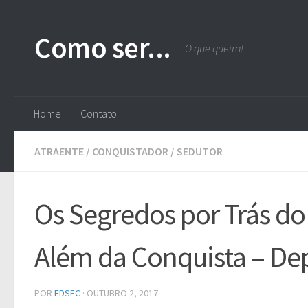
Skip to content
Como ser...
O que queira!
Home
Contato
ATRAENTE
/
CONQUISTADOR
/
SEDUTOR
Os Segredos por Trás do
Além da Conquista – De
POR
EDSEC
·
OUTUBRO 2, 2017