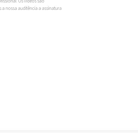
issional. Os vídeos são
 a nossa auditência a assinatura
Política de Privacidade
Termos de Uso
Considerações Im