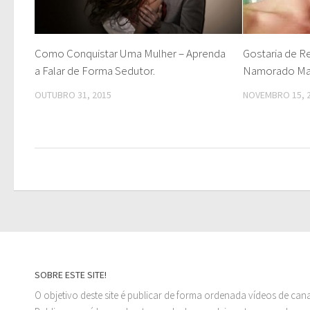
Como Conquistar Uma Mulher – Aprenda
Gostaria de R
a Falar de Forma Sedutor.
Namorado M
OUTUBRO 31, 2015
NOVEMBRO 15, 
SOBRE ESTE SITE!
O objetivo deste site é publicar de forma ordenada vídeos de can