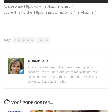
Acesse o site: http://www.miriakutcher.com.br/
Sobre Miria Kutcher:http://miriakutcher.com.br/miria-kutcher/
Tags:
Conquistadora
Sedutora
Mulher Feliz
Amo amar e ser amada! O que os homens precisam
saber de uma mulher é que somos mais que um belo
corpo ou rosto! Temos alma e sentimento. Respeite isto e
conquistará qualquer mulher!
VOCÊ PODE GOSTAR...