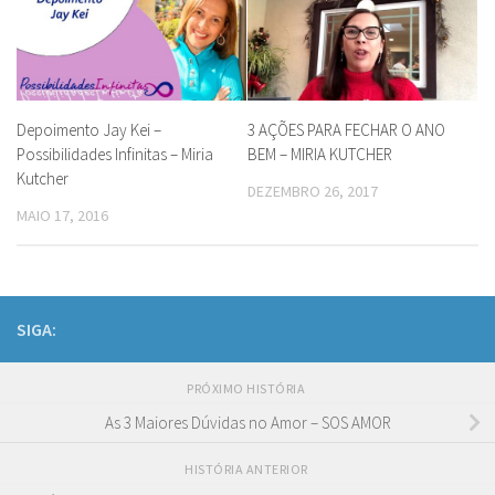
Depoimento Jay Kei –
3 AÇÕES PARA FECHAR O ANO
Possibilidades Infinitas – Miria
BEM – MIRIA KUTCHER
Kutcher
DEZEMBRO 26, 2017
MAIO 17, 2016
SIGA:
PRÓXIMO HISTÓRIA
As 3 Maiores Dúvidas no Amor – SOS AMOR
HISTÓRIA ANTERIOR