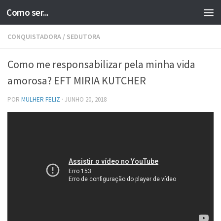
Como ser...
Skip to content
CONQUISTADORA
/
SEDUTORA
Como me responsabilizar pela minha vida
amorosa? EFT MIRIA KUTCHER
POR
MULHER FELIZ
·
JUNHO 20, 2018