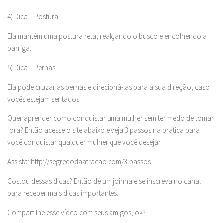
4) Dica – Postura
Ela mantém uma postura reta, realçando o busco e encolhendo a
barriga.
5) Dica – Pernas
Ela pode cruzar as pernas e direcioná-las para a sua direção, caso
vocês estejam sentados.
Quer aprender como conquistar uma mulher sem ter medo de tomar
fora? Então acesse o site abaixo e veja 3 passos na prática para
você conquistar qualquer mulher que você desejar.
Assista: http://segredodaatracao.com/3-passos
Gostou dessas dicas? Então dê um joinha e se inscreva no canal
para receber mais dicas importantes.
Compartilhe esse vídeo com seus amigos, ok?