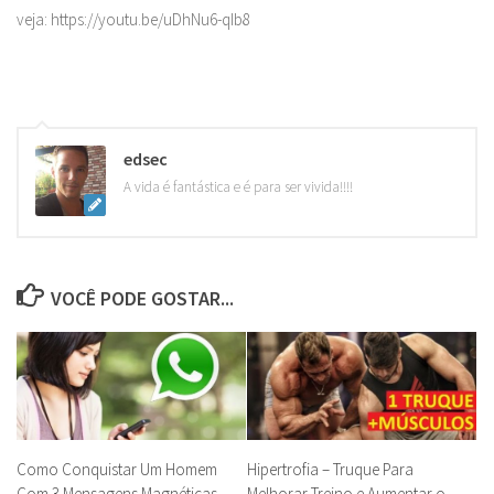
veja: https://youtu.be/uDhNu6-qIb8
edsec
A vida é fantástica e é para ser vivida!!!!
VOCÊ PODE GOSTAR...
Como Conquistar Um Homem
Hipertrofia – Truque Para
Com 3 Mensagens Magnéticas
Melhorar Treino e Aumentar o