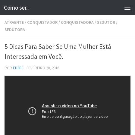
Como ser...
Skip to content
ATRAENTE
/
CONQUISTADOR
/
CONQUISTADORA
/
SEDUTOR
/
SEDUTORA
5 Dicas Para Saber Se Uma Mulher Está
Interessada em Você.
POR
EDSEC
·
FEVEREIRO 20, 2016