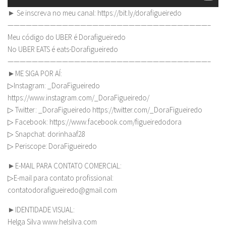
► Se inscreva no meu canal: https://bit.ly/dorafigueiredo
—————————————————————————————————–
Meu código do UBER é Dorafigueiredo
No UBER EATS é eats-Dorafigueiredo
—————————————————————————————————–
►ME SIGA POR AÍ:
▷Instagram: _DoraFigueiredo
https://www.instagram.com/_DoraFigueiredo/
▷ Twitter: _DoraFigueiredo https://twitter.com/_DoraFigueiredo
▷ Facebook: https://www.facebook.com/figueiredodora
▷ Snapchat: dorinhaaf28
▷ Periscope: DoraFigueiredo
►E-MAIL PARA CONTATO COMERCIAL:
▷E-mail para contato profissional:
contatodorafigueiredo@gmail.com
►IDENTIDADE VISUAL:
Helga Silva www.helsilva.com