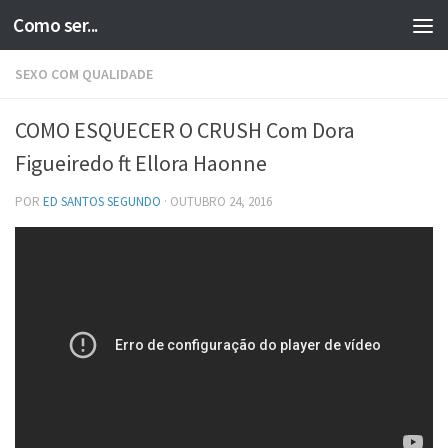
Como ser...
Skip to content
SEXO COM QUALIDADE
COMO ESQUECER O CRUSH Com Dora
Figueiredo ft Ellora Haonne
POR
ED SANTOS SEGUNDO
·
OUTUBRO 24, 2016