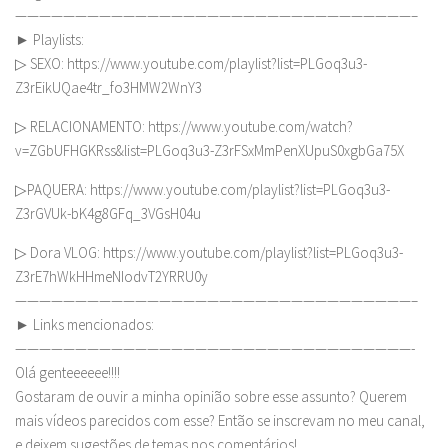
—————————————————————————————————–
► Playlists:
▷ SEXO: https://www.youtube.com/playlist?list=PLGoq3u3-
Z3rEikUQae4tr_fo3HMW2WnY3
▷ RELACIONAMENTO: https://www.youtube.com/watch?
v=ZGbUFHGKRss&list=PLGoq3u3-Z3rFSxMmPenXUpuS0xgbGa75X
▷PAQUERA: https://www.youtube.com/playlist?list=PLGoq3u3-
Z3rGVUk-bK4g8GFq_3VGsH04u
▷ Dora VLOG: https://www.youtube.com/playlist?list=PLGoq3u3-
Z3rE7hWkHHmeNIodvT2YRRU0y
—————————————————————————————————–
► Links mencionados:
—————————————————————————————————-
Olá genteeeeee!!!!
Gostaram de ouvir a minha opinião sobre esse assunto? Querem
mais vídeos parecidos com esse? Então se inscrevam no meu canal,
e deixem sugestões de temas nos comentários!