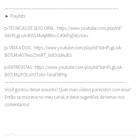
——————————————————————————————–
► Playlists:
▷TÉCNICAS DE SEXO ORAL : https://www.youtube.com/playlist?
list=PLgLoA-B07LMvAjMtNcvC4SKPqD4zvIckv
▷ VIDA A DOIS : https://www.youtube.com/playlist?list=PLgLoA-
B07LMs4G7lwoZnmRT_bdOUdAuBS
▷ENTREVISTAS : https://www.youtube.com/playlist?list=PLgLoA-
B07LMs2FOLoYOTzAV-7draFNPhp
————————————————————————————————-
Você gostou desse assunto? Quer mais vídeos parecidos com esse?
Então se inscreva no meu canal, e deixe sugestões de temas nos
comentários!