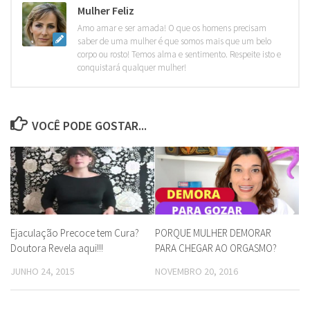
Mulher Feliz
Amo amar e ser amada! O que os homens precisam
saber de uma mulher é que somos mais que um belo
corpo ou rosto! Temos alma e sentimento. Respeite isto e
conquistará qualquer mulher!
VOCÊ PODE GOSTAR...
Ejaculação Precoce tem Cura?
PORQUE MULHER DEMORAR
Doutora Revela aqui!!!
PARA CHEGAR AO ORGASMO?
JUNHO 24, 2015
NOVEMBRO 20, 2016