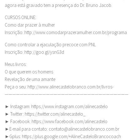
agora está gravado tem a presença do Dr. Bruno Jacob.
CURSOS ONLINE:
Como dar prazer à mulher
Inscrição: http://www.comodarprazeramulher.com.br/programa
Como controlar a ejaculação precoce com PNL
Inscrição: http://goo.gl/ysnG3d
Meus livros:
O que querem os homens
Revelação de uma amante
Peça o seu: http://www.alinecastelobranco.com.br/livros-
—————————————————————————————————
► Instagram: https://www.instagram.com/alinecastelo
► Twitter: https://twitter.com/alinecastelo_
► Facebook: https://www.facebook.com/alinecastelo
►E-mail para contato:
contato@alinecastelobranco.com.br
►Gplus: https://plus.google.com/+AlineCasteloBrancocoach