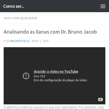
Como ser...
Skip to content
SEXO COM QUALIDADE
Analisando as Xanas com Dr. Bruno Jacob
POR
MULHER FELIZ
·
MAIO 7, 2018
A diferença entre as xanas e o que isso representa. Foi uma live, mas