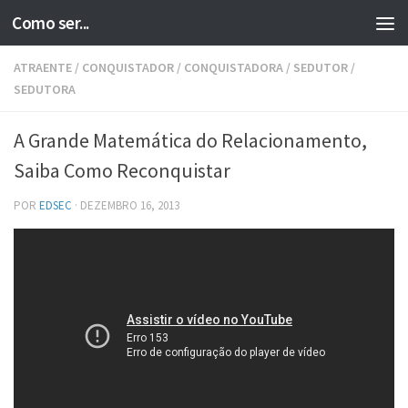
Como ser...
Skip to content
ATRAENTE
/
CONQUISTADOR
/
CONQUISTADORA
/
SEDUTOR
/
SEDUTORA
A Grande Matemática do Relacionamento,
Saiba Como Reconquistar
POR
EDSEC
·
DEZEMBRO 16, 2013