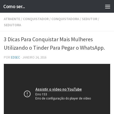
Como ser...
Skip to content
ATRAENTE
/
CONQUISTADOR
/
CONQUISTADORA
/
SEDUTOR
/
SEDUTORA
3 Dicas Para Conquistar Mais Mulheres
Utilizando o Tinder Para Pegar o WhatsApp.
POR
EDSEC
·
JANEIRO 24, 2016