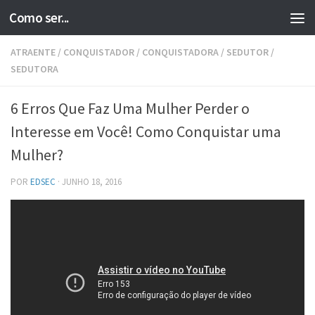
Como ser...
Skip to content
ATRAENTE
/
CONQUISTADOR
/
CONQUISTADORA
/
SEDUTOR
/
SEDUTORA
6 Erros Que Faz Uma Mulher Perder o
Interesse em Você! Como Conquistar uma
Mulher?
POR
EDSEC
·
JUNHO 18, 2016