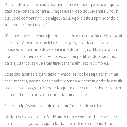
“Cara estou feliz demais. Você acredita Fernando que deixei aquela
gata apaixonada por mim. Graças esse vídeo do Alexandre Chollet
que você compartilhou comigo, valeu. Agora estou aprendendo a
superar a minha timidez.”
“Gustavo esse vídeo me ajudou a melhorar a minha interação social
cara. Esse Alexandre Chollet é o cara, graças as técnicas dele
consegui despertar o desejo feminino de uma gata. Ela está louca
por mim, brother valeu mesmo, estou compartilhando esse vídeo
para ajudar caras que eram tímidos também, assim como eu.”
Esses são apenas alguns depoimentos, se você deseja assistir mais
depoimentos, acesse o site abaixo e tenha a oportunidade de assistir
os meus vídeos gratuitos para te ajudar a perder a timidez e levantar
a auto estima na hora de conquistar uma mulher.
Acesse: http://segredodaatracao.com/homem-de-verdade
Gostou desse vídeo? Então dê um joinha e compartilhe esse vídeo
com seus amigos para ajudá-los também. Deixe seu comentário