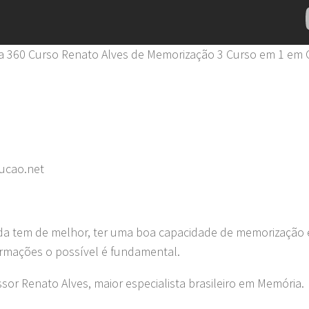
 360 Curso Renato Alves de Memorização 3 Curso em 1 em 
ucao.net
ida tem de melhor, ter uma boa capacidade de memorização e
ormações o possível é fundamental.
sor Renato Alves, maior especialista brasileiro em Memória.