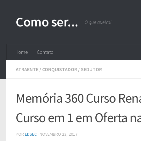
Skip to content
Como ser...
O que queira!
Home
Contato
ATRAENTE
/
CONQUISTADOR
/
SEDUTOR
Memória 360 Curso Rena
Curso em 1 em Oferta na 
POR
EDSEC
·
NOVEMBRO 23, 2017