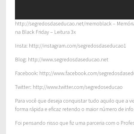
http://segredosdaseducao.net/memoblack – Memória
na Black Friday – Leitura 3x
Insta: http://instagram.com/segredosdaseducao1
Blog: http://www.segredosdaseducao.net
Facebook: http://www.facebook.com/segredosdased
Twitter: http://www.twitter.com/segredoseducao
Para você que deseja conquistar tudo aquilo que a v
forma rápida e eficaz retendo o maior número de inf
Foi pensando nisso que fiz uma parceria com o Profes