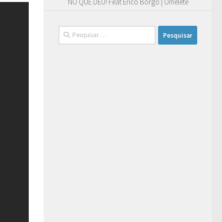
NO QUE DEU! Feat Erico Borgo | Omelete
Pesquisar
por: