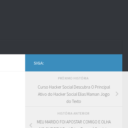
SIGA:
PRÓXIMO HISTÓRIA
Curso Hacker Social Descubra O Principal
Ativo do Hacker Social Elias Maman Jogo
do Texto
HISTÓRIA ANTERIOR
MEU MARIDO FOI APOSTAR COMIGO E OLHA