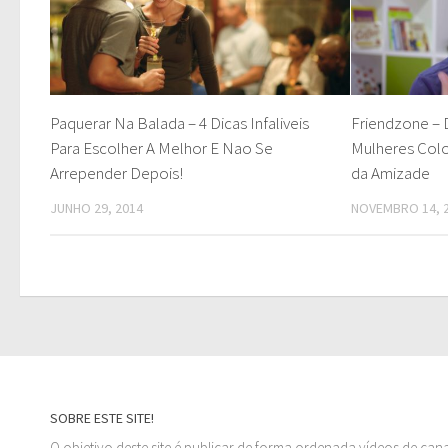
Paquerar Na Balada – 4 Dicas Infaliveis
Friendzone – 
Para Escolher A Melhor E Nao Se
Mulheres Col
Arrepender Depois!
da Amizade
JUNHO 29, 2014
NOVEMBRO 14, 
SOBRE ESTE SITE!
O objetivo deste site é publicar de forma ordenada vídeos de can