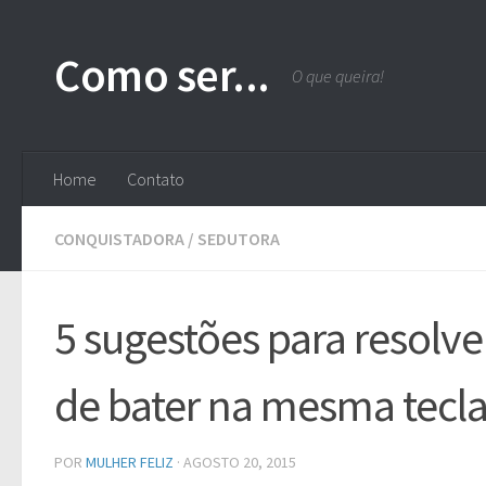
Skip to content
Como ser...
O que queira!
Home
Contato
CONQUISTADORA
/
SEDUTORA
5 sugestões para resolv
de bater na mesma tecla
POR
MULHER FELIZ
·
AGOSTO 20, 2015