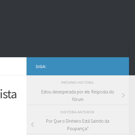
SIGA:
PRÓXIMO HISTÓRIA
ista
Estou desesperada por ele. Resposta do
fórum
HISTÓRIA ANTERIOR
Por Que o Dinheiro Está Saindo da
Poupança?