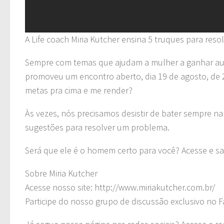
A Life coach Miria Kutcher ensina 5 truques para res
Sempre com temas que ajudam a mulher a ganhar autoe
promoveu um encontro aberto, dia 19 de agosto, de 
metas pra cima e me render?
Às vezes, nós precisamos desistir de bater sempre n
sugestões para resolver um problema.
Será que ele é o homem certo para você? Acesse e sa
Sobre Miria Kutcher
Acesse nosso site: http://www.miriakutcher.com.br/
Participe do nosso grupo de discussão exclusivo no