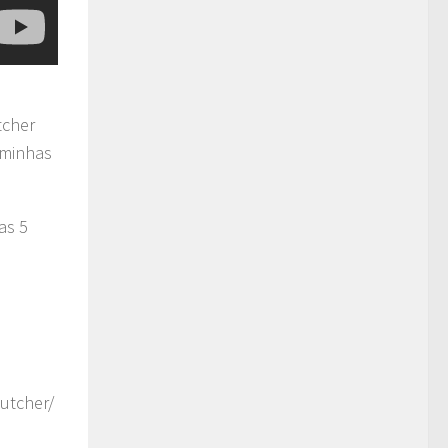
tcher
 minhas
as 5
utcher/