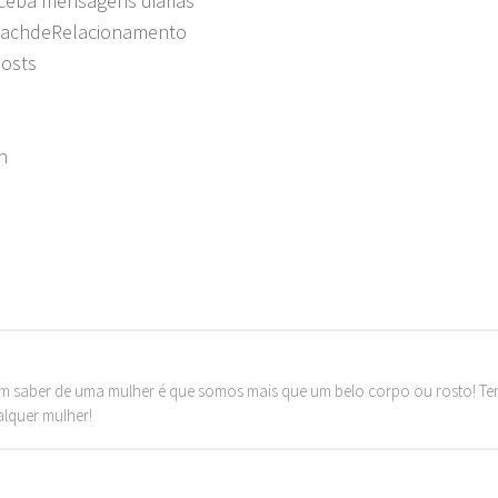
eceba mensagens diárias
oachdeRelacionamento
posts
h
m saber de uma mulher é que somos mais que um belo corpo ou rosto! T
alquer mulher!