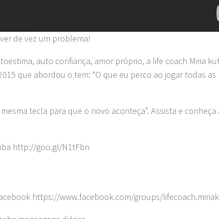
olver de vez um problema!
stima, auto confiança, amor próprio, a life coach Miria ku
2015 que abordou o tem: “O que eu perco ao jogar todas as
a mesma tecla para que o novo aconteça”. Assista e conheça 
iba http://goo.gl/N1tFbn
 Facebook https://www.facebook.com/groups/lifecoach.miriak