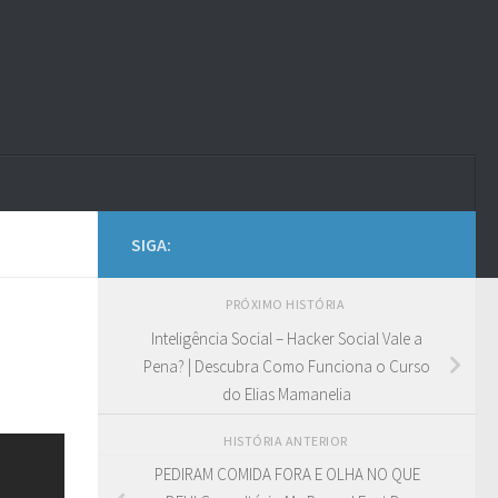
SIGA:
PRÓXIMO HISTÓRIA
Inteligência Social – Hacker Social Vale a
Pena? | Descubra Como Funciona o Curso
do Elias Mamanelia
HISTÓRIA ANTERIOR
PEDIRAM COMIDA FORA E OLHA NO QUE