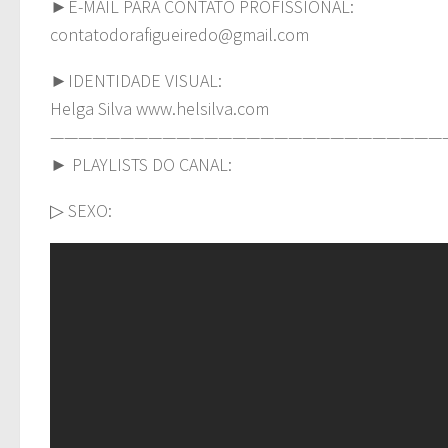
►E-MAIL PARA CONTATO PROFISSIONAL:
contatodorafigueiredo@gmail.com
►IDENTIDADE VISUAL:
Helga Silva www.helsilva.com
————————————————————————————
► PLAYLISTS DO CANAL:
▷ SEXO: