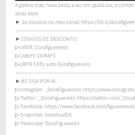
A galera mais nova pediu e eu vim ajudá-los, e conta
atrás kkkk
► Se inscreva no meu canal: https://bit.ly/dorafiguei
————————————————————————————
►CÓDIGOS DE DESCONTO:
▷UBER: Dorafigueiredo
▷CABIFY: DORAF3
▷UBER EATS: eats-Dorafigueiredo
————————————————————————————
►ME SIGA POR AÍ:
▷Instagram: _DoraFigueiredo https://www.instagram
▷ Twitter: _DoraFigueiredo https://twitter.com/_Dora
▷ Facebook: https://www.facebook.com/figueiredod
▷ Snapchat: dorinhaaf28
▷ Periscope: DoraFigueiredo