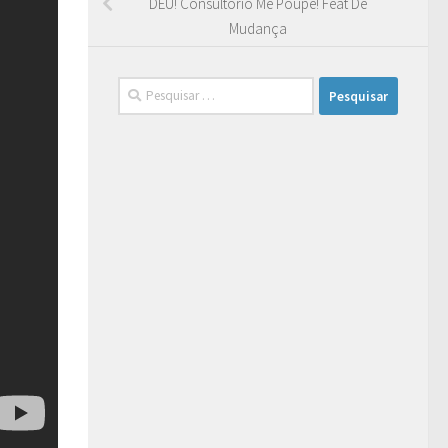
DEU! Consultório Me Poupe! Feat De
Mudança
Pesquisar
por: