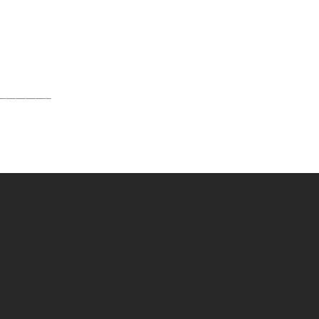
—————–