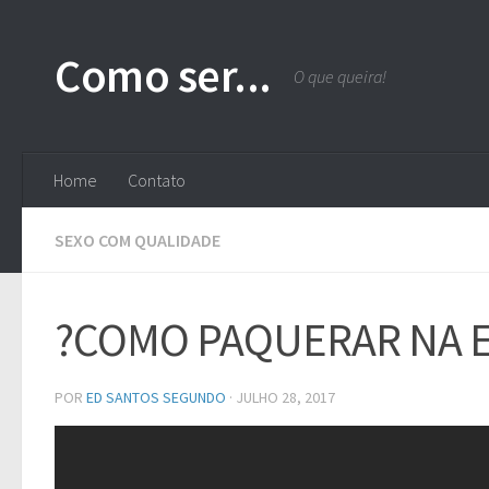
Skip to content
Como ser...
O que queira!
Home
Contato
SEXO COM QUALIDADE
?COMO PAQUERAR NA ES
POR
ED SANTOS SEGUNDO
·
JULHO 28, 2017