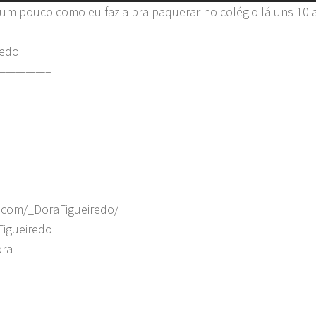
r um pouco como eu fazia pra paquerar no colégio lá uns 10
redo
—————–
—————–
.com/_DoraFigueiredo/
Figueiredo
ora