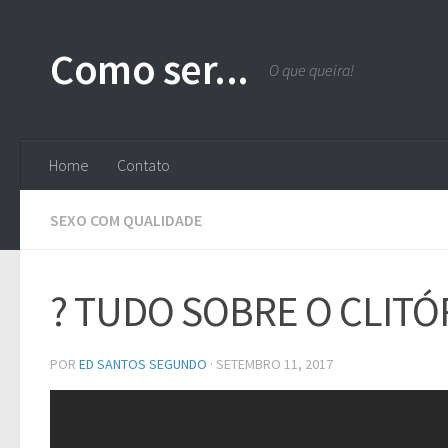
Skip to content
Como ser...
O que queira!
Home
Contato
SEXO COM QUALIDADE
? TUDO SOBRE O CLITÓRI
POR
ED SANTOS SEGUNDO
·
SETEMBRO 11, 2017