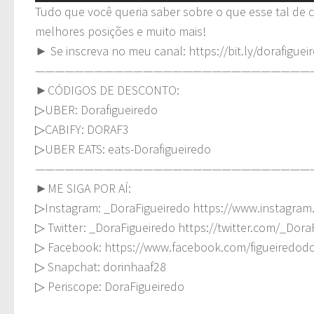
Tudo que você queria saber sobre o que esse tal de cl
melhores posições e muito mais!
► Se inscreva no meu canal: https://bit.ly/dorafiguei
————————————————————————————
►CÓDIGOS DE DESCONTO:
▷UBER: Dorafigueiredo
▷CABIFY: DORAF3
▷UBER EATS: eats-Dorafigueiredo
————————————————————————————
►ME SIGA POR AÍ:
▷Instagram: _DoraFigueiredo https://www.instagram
▷ Twitter: _DoraFigueiredo https://twitter.com/_Dora
▷ Facebook: https://www.facebook.com/figueiredod
▷ Snapchat: dorinhaaf28
▷ Periscope: DoraFigueiredo