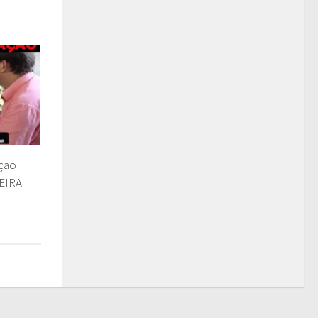
çao
EIRA