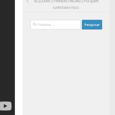
ACELERAR O PRIMEIRO MILHÃO | Pra quem
curte baixo risco.
Pesquisar
por: