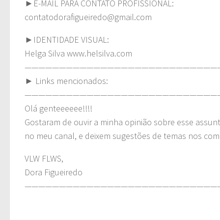
►E-MAIL PARA CONTATO PROFISSIONAL:
contatodorafigueiredo@gmail.com
►IDENTIDADE VISUAL:
Helga Silva www.helsilva.com
————————————————————————————
► Links mencionados:
————————————————————————————
Olá genteeeeee!!!!
Gostaram de ouvir a minha opinião sobre esse assun
no meu canal, e deixem sugestões de temas nos com
VLW FLWS,
Dora Figueiredo
————————————————————————————