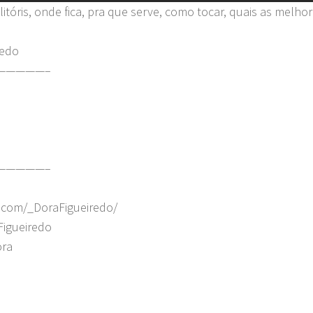
itóris, onde fica, pra que serve, como tocar, quais as melho
redo
—————–
—————–
.com/_DoraFigueiredo/
Figueiredo
ora