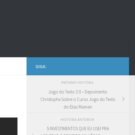
SIGA:
PRÓXIMO HISTÓRIA
Jogo do Texto 3.0 – Depoimento
Christophe Sobre o Curso Jogo do Texto
do Elias Maman
HISTÓRIA ANTERIOR
5 INVESTIMENTOS QUE EU USEI PRA