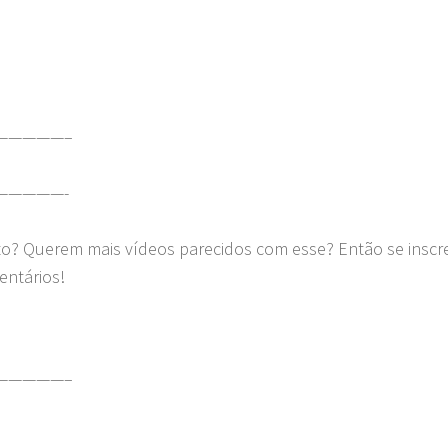
—————–
—————-
to? Querem mais vídeos parecidos com esse? Então se insc
entários!
—————–