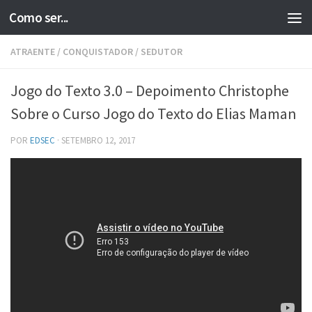
Como ser...
Skip to content
ATRAENTE
/
CONQUISTADOR
/
SEDUTOR
Jogo do Texto 3.0 – Depoimento Christophe
Sobre o Curso Jogo do Texto do Elias Maman
POR
EDSEC
·
SETEMBRO 12, 2017