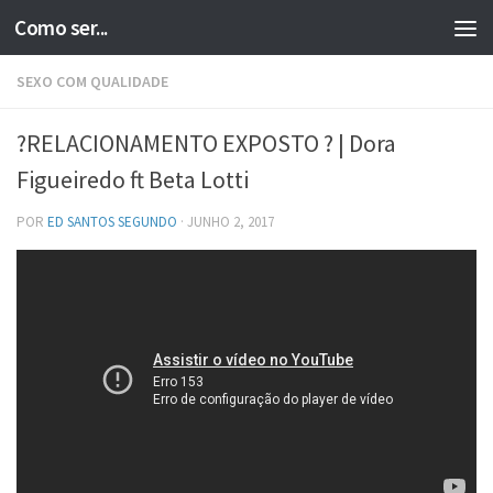
Como ser...
Skip to content
SEXO COM QUALIDADE
?RELACIONAMENTO EXPOSTO ? | Dora
Figueiredo ft Beta Lotti
POR
ED SANTOS SEGUNDO
·
JUNHO 2, 2017