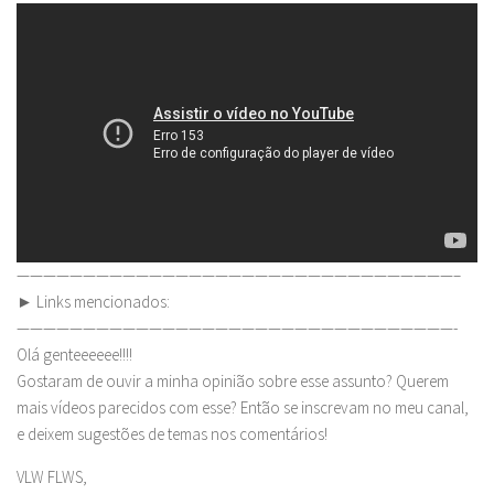
—————————————————————————————————–
► Links mencionados:
—————————————————————————————————-
Olá genteeeeee!!!!
Gostaram de ouvir a minha opinião sobre esse assunto? Querem
mais vídeos parecidos com esse? Então se inscrevam no meu canal,
e deixem sugestões de temas nos comentários!
VLW FLWS,