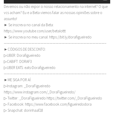
Devemos ou não expor o nosso relacionamento na internet? O que
vcs acham? Eu e a Beta viemos falar as nossas opiniões sobre o
assunto!
► Se inscreva no canal da Beta:
https://www.youtube.com/user/betalottt
► Se inscreva no meu canal: https://bit.ly/dorafigueiredo
—————————————————————————————————–
►CÓDIGOS DE DESCONTO:
▷UBER: Dorafigueiredo
▷CABIFT: DORAF3
▷UBER EATS: eats-Dorafigueiredo
—————————————————————————————————–
►ME SIGA POR AÍ:
▷Instagram: _DoraFigueiredo
https://www.instagram.com/_DoraFigueiredo/
▷ Twitter: _DoraFigueiredo https://twitter.com/_DoraFigueiredo
▷ Facebook: https://www.facebook.com/figueiredodora
▷ Snapchat: dorinhaaf28