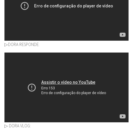
▷DORA RESPONDE:
▷ DORA VLOG: