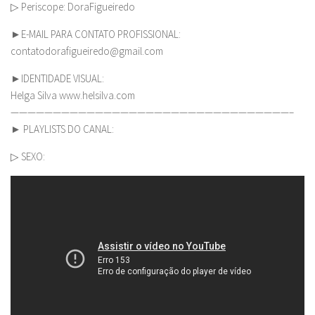
▷ Periscope: DoraFigueiredo
►E-MAIL PARA CONTATO PROFISSIONAL:
contatodorafigueiredo@gmail.com
►IDENTIDADE VISUAL:
Helga Silva www.helsilva.com
—————————————————————————————————–
► PLAYLISTS DO CANAL:
▷ SEXO: