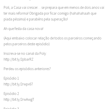
Poli, a Casa vai crescer… se prepara que em menos de dois anos vai
ter mais reforma! Obrigada por ficar comigo (hahahahaah que
piada péssima) e parabéns pela superação!
Ah que festa da casa nova!
(Aqui embaixo colocar relação de todos os parceiros começando
pelos parceiros deste episódio)
Inscreva-se no canal da Poly:
http://bit.ly/2pbarRZ
Perdeu os episódios anteriores?
Episódio 1
http://bit.ly/2rwpx67
Episódio 2
http://bit.ly/2rwAwgT
Episódio 3