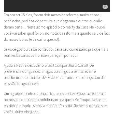
Era pra ser 15 dias, foram dois meses de reforma, muito choro,
pechincha, pedidos de permuta que vingaram e outros que não
deram certo… Neste último episódio do reality da Casa Me Poupe!
você vai saber qual foi o valor total da reforma e quanto saiu de fato
do nosso bolso (é de cair o queixo!).
Se você gostou deste conteúdo, deixe seu comentário pra que mais
realities bacanas como este apareçam por aqui!
Ajuda a Nath a desfuder o Brasil! Compartilha o Canal! (De
preferência obrigue dez amigas ou amigos a se inscrevem e
assistirem a, no mínimo, dez vídeos. Já é um bom começo. Um dia
eles vão te agradecer!).
Um agradecimento especial a todos os parceiros que acreditaram
no nosso conteúdo e contribuiram pra que o Me Poupe tivesse um
escritório próprio. A nossa missão não seria tão bem sucedida sem
vocês. Muito obrigada!