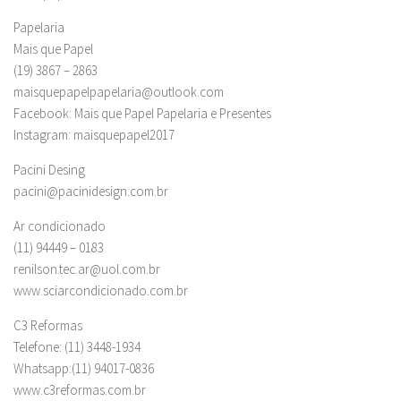
Papelaria
Mais que Papel
(19) 3867 – 2863
maisquepapelpapelaria@outlook.com
Facebook: Mais que Papel Papelaria e Presentes
Instagram: maisquepapel2017
Pacini Desing
pacini@pacinidesign.com.br
Ar condicionado
(11) 94449 – 0183
renilson.tec.ar@uol.com.br
www.sciarcondicionado.com.br
C3 Reformas
Telefone: (11) 3448-1934
Whatsapp:(11) 94017-0836
www.c3reformas.com.br