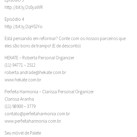
http://bit.ly/2s0yaWR
Episódio 4
http://bit.ly/2qH52Yo
Está pensando em reformar? Conte com os nossos parceiros que
eles são bons de trampo! (E de desconto)
HEKATE – Roberta Personal Organizer
(11) 94771 – 2512
roberta.andrade@hekate.com.br
www.hekate.com.br
Perfeita Harmonia – Clarissa Personal Organizer
Clarissa Aranha
(11) 98900 – 3779
contato@perfeitaharmonia.com.br
www.perfeitaharmonia.com.br
Seu móvel de Palete