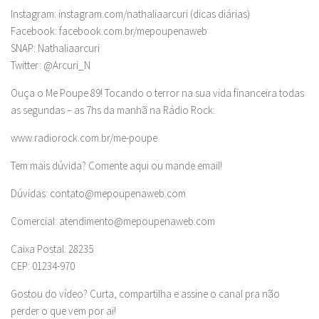
Instagram: instagram.com/nathaliaarcuri (dicas diárias)
Facebook: facebook.com.br/mepoupenaweb
SNAP: Nathaliaarcuri
Twitter: @Arcuri_N
Ouça o Me Poupe 89! Tocando o terror na sua vida financeira todas
as segundas – as 7hs da manhã na Rádio Rock:
www.radiorock.com.br/me-poupe
Tem mais dúvida? Comente aqui ou mande email!
Dúvidas:
contato@mepoupenaweb.com
Comercial:
atendimento@mepoupenaweb.com
Caixa Postal: 28235
CEP: 01234-970
Gostou do vídeo? Curta, compartilha e assine o canal pra não
perder o que vem por ai!