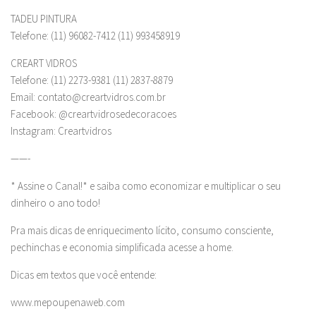
TADEU PINTURA
Telefone: (11) 96082-7412 (11) 993458919
CREART VIDROS
Telefone: (11) 2273-9381 (11) 2837-8879
Email:
contato@creartvidros.com.br
Facebook: @creartvidrosedecoracoes
Instagram: Creartvidros
——-
* Assine o Canal!* e saiba como economizar e multiplicar o seu
dinheiro o ano todo!
Pra mais dicas de enriquecimento lícito, consumo consciente,
pechinchas e economia simplificada acesse a home.
Dicas em textos que você entende:
www.mepoupenaweb.com