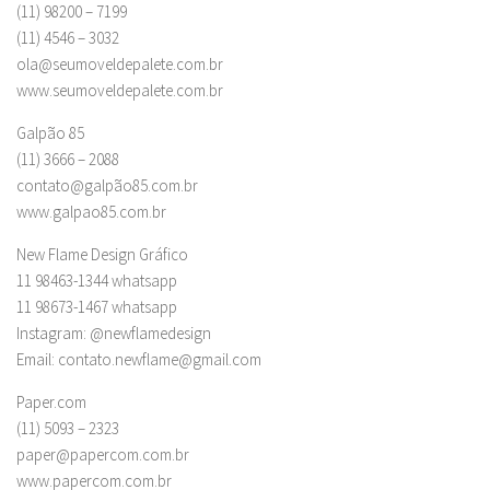
(11) 98200 – 7199
(11) 4546 – 3032
ola@seumoveldepalete.com.br
www.seumoveldepalete.com.br
Galpão 85
(11) 3666 – 2088
contato@galpão85.com.br
www.galpao85.com.br
New Flame Design Gráfico
11 98463-1344 whatsapp
11 98673-1467 whatsapp
Instagram: @newflamedesign
Email:
contato.newflame@gmail.com
Paper.com
(11) 5093 – 2323
paper@papercom.com.br
www.papercom.com.br