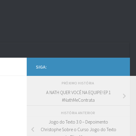
SIGA:
PRÓXIMO HISTÓRIA
A NATH QUER VOCÊ NA EQUIPE! EP.1
#NathMeContrata
HISTÓRIA ANTERIOR
Jogo do Texto 3.0 – Depoimento
Christophe Sobre o Curso Jogo do Texto