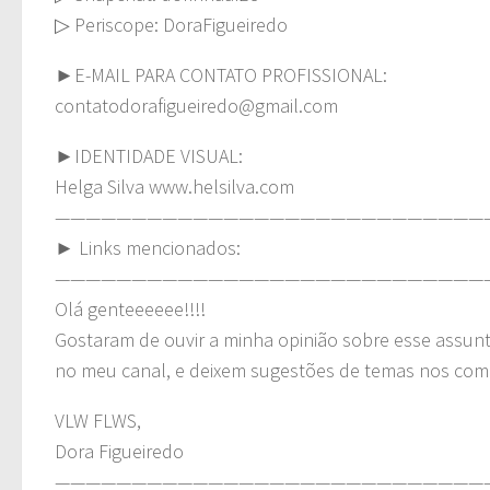
▷ Periscope: DoraFigueiredo
►E-MAIL PARA CONTATO PROFISSIONAL:
contatodorafigueiredo@gmail.com
►IDENTIDADE VISUAL:
Helga Silva www.helsilva.com
————————————————————————————
► Links mencionados:
————————————————————————————
Olá genteeeeee!!!!
Gostaram de ouvir a minha opinião sobre esse assun
no meu canal, e deixem sugestões de temas nos com
VLW FLWS,
Dora Figueiredo
————————————————————————————