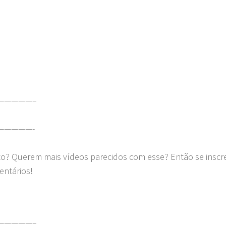
—————–
—————-
to? Querem mais vídeos parecidos com esse? Então se insc
entários!
—————–