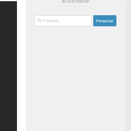
do Elias Maman
Pesquisar
por: