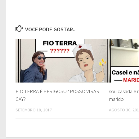
VOCÊ PODE GOSTAR...
FIO TERRA É PERIGOSO? POSSO VIRAR
sou casada e 
GAY?
marido
SETEMBRO 18, 2017
AGOSTO 30, 20