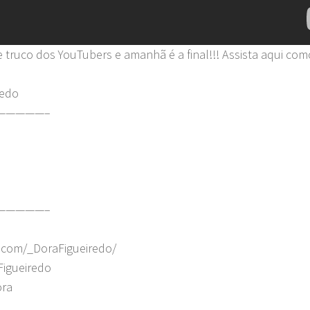
truco dos YouTubers e amanhã é a final!!! Assista aqui co
redo
—————–
—————–
.com/_DoraFigueiredo/
Figueiredo
ora