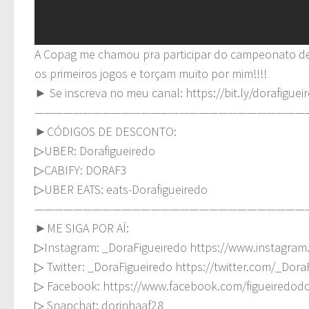
A Copag me chamou pra participar do campeonato de 
os primeiros jogos e torçam muito por mim!!!!
► Se inscreva no meu canal: https://bit.ly/dorafiguei
————————————————————————————
►CÓDIGOS DE DESCONTO:
▷UBER: Dorafigueiredo
▷CABIFY: DORAF3
▷UBER EATS: eats-Dorafigueiredo
————————————————————————————
►ME SIGA POR AÍ:
▷Instagram: _DoraFigueiredo https://www.instagram
▷ Twitter: _DoraFigueiredo https://twitter.com/_Dora
▷ Facebook: https://www.facebook.com/figueiredod
▷ Snapchat: dorinhaaf28