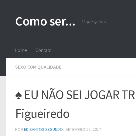
Skip to content
Como ser...
O que queira!
Home
Contato
SEXO COM QUALIDADE
♠ EU NÃO SEI JOGAR TR
Figueiredo
POR
ED SANTOS SEGUNDO
·
SETEMBRO 12, 2017