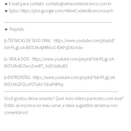
►E-mail para contato:
contato@alinecastelobranco.com.br
►Gplus: https://plus.google.com/+AlineCasteloBrancocoach
——————————————————————————————–
► Playlists:
▷TÉCNICAS DE SEXO ORAL : https://www.youtube.com/playlist?
list=PLgLoA-B07LMvAjMtNcvC4SKPqD4zvIckv
▷ VIDA A DOIS : https://www.youtube.com/playlist?list=PLgLoA-
B07LMs4G7lwoZnmRT_bdOUdAuBS
▷ENTREVISTAS : https://www.youtube.com/playlist?list=PLgLoA-
B07LMs2FOLoYOTzAV-7draFNPhp
————————————————————————————————-
Você gostou desse assunto? Quer mais vídeos parecidos com esse?
Então se inscreva no meu canal, e deixe sugestões de temas nos
comentários!