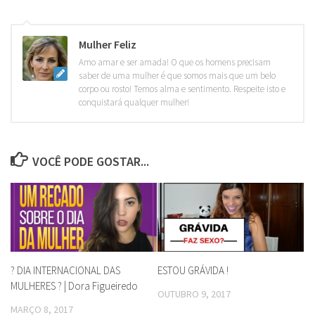
Mulher Feliz
Amo amar e ser amada! O que os homens precisam
saber de uma mulher é que somos mais que um belo
corpo ou rosto! Temos alma e sentimento. Respeite isto e
conquistará qualquer mulher!
VOCÊ PODE GOSTAR...
? DIA INTERNACIONAL DAS
ESTOU GRÁVIDA !
MULHERES ? | Dora Figueiredo
OUTUBRO 9, 2017
MARÇO 8, 2017