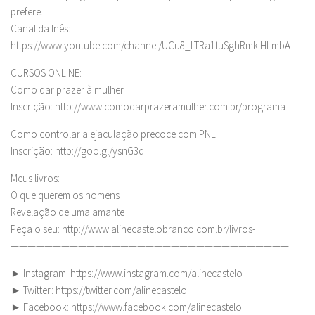
prefere.
Canal da Inês:
https://www.youtube.com/channel/UCu8_LTRa1tuSghRmkIHLmbA
CURSOS ONLINE:
Como dar prazer à mulher
Inscrição: http://www.comodarprazeramulher.com.br/programa
Como controlar a ejaculação precoce com PNL
Inscrição: http://goo.gl/ysnG3d
Meus livros:
O que querem os homens
Revelação de uma amante
Peça o seu: http://www.alinecastelobranco.com.br/livros-
—————————————————————————————————
► Instagram: https://www.instagram.com/alinecastelo
► Twitter: https://twitter.com/alinecastelo_
► Facebook: https://www.facebook.com/alinecastelo