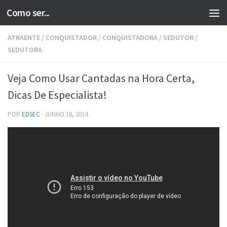
Como ser...
Skip to content
ATRAENTE
/
CONQUISTADOR
/
CONQUISTADORA
/
SEDUTOR
/
SEDUTORA
Veja Como Usar Cantadas na Hora Certa,
Dicas De Especialista!
POR
EDSEC
·
JUNHO 18, 2014