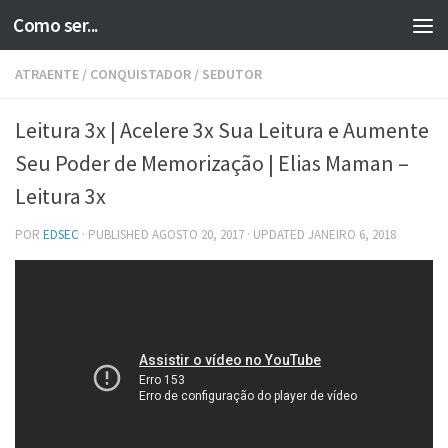
Como ser...
Skip to content
ATRAENTE
/
CONQUISTADOR
/
SEDUTOR
Leitura 3x | Acelere 3x Sua Leitura e Aumente
Seu Poder de Memorização | Elias Maman –
Leitura 3x
POR
EDSEC
· PUBLISHED
AGOSTO 20, 2017
· UPDATED
JANEIRO 6, 2018