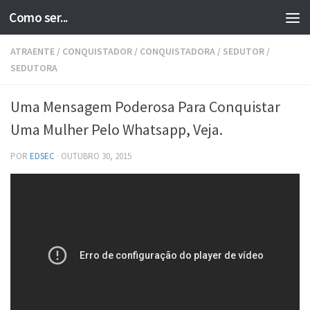
Como ser...
Skip to content
ATRAENTE
/
CONQUISTADOR
/
CONQUISTADORA
/
SEDUTOR
/
SEDUTORA
Uma Mensagem Poderosa Para Conquistar
Uma Mulher Pelo Whatsapp, Veja.
POR
EDSEC
·
OUTUBRO 30, 2015