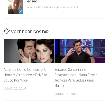
edsec
A vida é fantástica e é para ser vivida!!!!
VOCÊ PODE GOSTAR...
Aprenda Como Conquistar Um
Eduardo Santorini no
Homem Verdadeiro e Deixá-lo
Programa da Luciana Revela
Louco Por Você!
Técnicas Para Seduzir uma
Mulher
JULHO 25, 2014
JUNHO 14, 2014