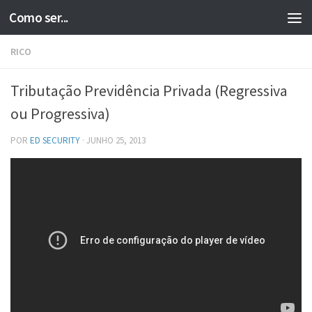
Como ser...
Skip to content
RICO
Tributação Previdência Privada (Regressiva
ou Progressiva)
POR
ED SECURITY
·
JUNHO 25, 2013