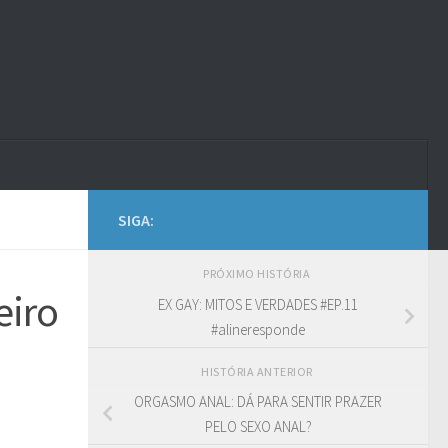
SIGA:
PRÓXIMO HISTÓRIA
eiro
EX GAY: MITOS E VERDADES #EP.11
#alineresponde
HISTÓRIA ANTERIOR
ORGASMO ANAL: DÁ PARA SENTIR PRAZER
PELO SEXO ANAL?