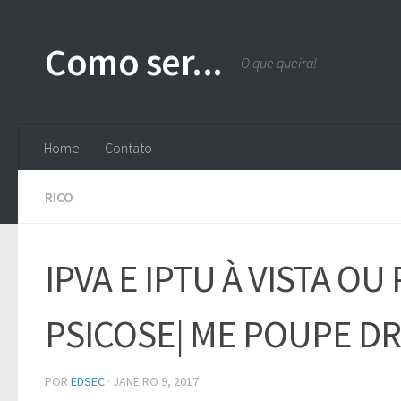
Skip to content
Como ser...
O que queira!
Home
Contato
RICO
IPVA E IPTU À VISTA OU
PSICOSE| ME POUPE D
POR
EDSEC
·
JANEIRO 9, 2017