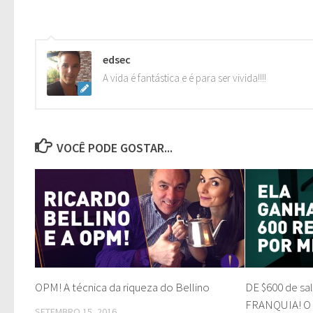
edsec
A vida é fantástica e é para ser vivida!!!!
VOCÊ PODE GOSTAR...
OPM! A técnica da riqueza do Bellino
DE $600 de sa
FRANQUIA! O 
SETEMBRO 15, 2016