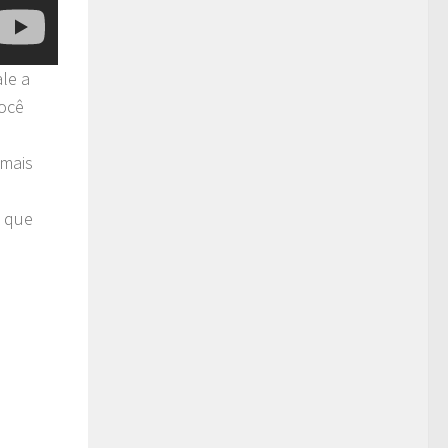
le a
você
 mais
 que