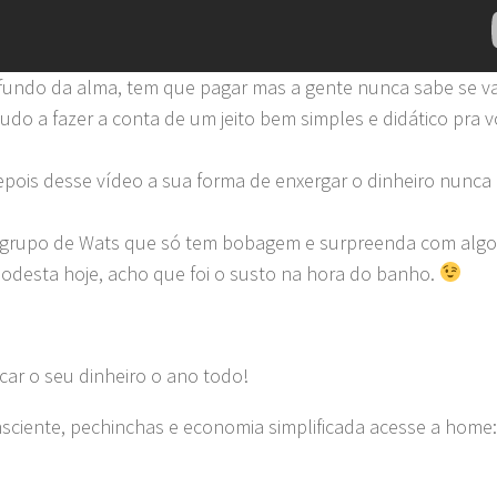
 fundo da alma, tem que pagar mas a gente nunca sabe se va
udo a fazer a conta de um jeito bem simples e didático pra 
epois desse vídeo a sua forma de enxergar o dinheiro nunca
 grupo de Wats que só tem bobagem e surpreenda com algo
modesta hoje, acho que foi o susto na hora do banho.
car o seu dinheiro o ano todo!
nsciente, pechinchas e economia simplificada acesse a home: