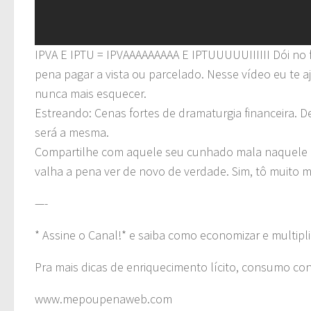
IPVA E IPTU = IPVAAAAAAAAA E IPTUUUUUIIIIII Dói no
pena pagar a vista ou parcelado. Nesse vídeo eu te aj
nunca mais esquecer.
Estreando: Cenas fortes de dramaturgia financeira. D
será a mesma.
Compartilhe com aquele seu cunhado mala naquele
valha a pena ver de novo de verdade. Sim, tô muito 
—-
* Assine o Canal!* e saiba como economizar e multipli
Pra mais dicas de enriquecimento lícito, consumo co
www.mepoupenaweb.com