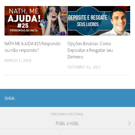
NATH ME AJUDA #25 Respondo
Opções Binárias: Como
ou não respondo?
Depositar e Resgatar seu
Dinheiro
MARÇO 1, 2018
OUTUBRO 31, 2017
SIGA:
PRÓXIMO HISTÓRIA
PGBL e VGBL