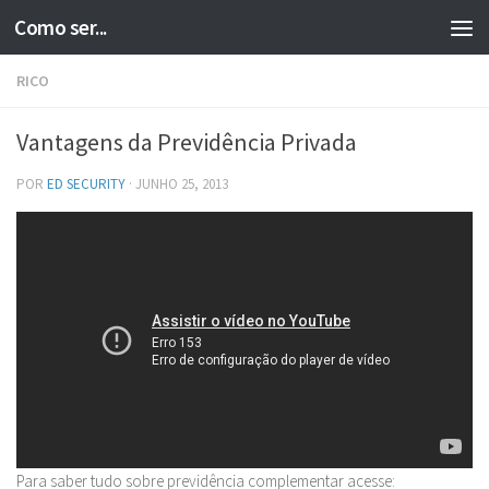
Como ser...
Skip to content
RICO
Vantagens da Previdência Privada
POR
ED SECURITY
·
JUNHO 25, 2013
Para saber tudo sobre previdência complementar acesse: