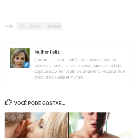
Tags:
Conquistadora
Sedutora
Mulher Feliz
Amo amar e ser amada! O que os homens precisam
saber de uma mulher é que somos mais que um belo
corpo ou rosto! Temos alma e sentimento. Respeite isto e
conquistará qualquer mulher!
VOCÊ PODE GOSTAR...