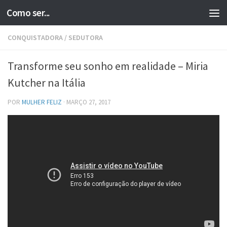
Como ser...
Skip to content
CONQUISTADORA
/
SEDUTORA
Transforme seu sonho em realidade – Miria
Kutcher na Itália
POR
MULHER FELIZ
·
MARÇO 27, 2017