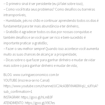
– O primeiro sinal é ser persistente (eu já falei sobre isso);
– Como você trata seus problemas? Como desafios ou barreiras
intransponíveis;
– Humildade, pés no chão e continuar aprendendo todos os dias é
fundamental para ter mais abundância e ter dinheiro;
– Gratidão é agradecer todos os dias por nossas conquistas e
também desafios e se você quer ser rico e bem-sucedido é
importante praticar a gratidão;
– Fazer o seu melhor sempre! Quando isso acontece você aumenta
muito as suas chances de alcançar a prosperidade;
– Dicas sobre o que fazer para ganhar dinheiro e mudar de vidar
mais sobre o para ganhar dinheiro e mudar de vida;
BLOG: www.curingaeconomico.com.br
YOUTUBE (inscreva-se no Canal):
https://www.youtube.com/channel/UC24cA3BfXN460WqU_sUfXsA?
sub_confirmation=1
INSTAGRAM: https://goo.gl/hLmB3F
ATENDIMENTO: https://goo.gl/X9Cfes