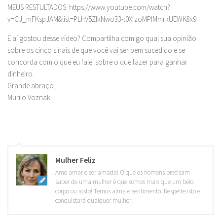
MEUS RESTULTADOS: https://www.youtube.com/watch?
v=GJ_mFKspJAM&list=PLhV5ZlkNwo33-t0XfzoMPIMmrkUEWK8x9
E aí gostou desse vídeo? Compartilha comigo qual sua opinião
sobre os cinco sinais de que você vai ser bem sucedido e se
concorda com o que eu falei sobre o que fazer para ganhar
dinheiro.
Grande abraço,
Murilo Voznak
Mulher Feliz
Amo amar e ser amada! O que os homens precisam
saber de uma mulher é que somos mais que um belo
corpo ou rosto! Temos alma e sentimento. Respeite isto e
conquistará qualquer mulher!