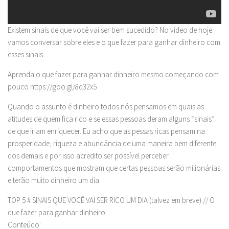
Existem sinais de que você vai ser bem sucedido? No vídeo de hoje
vamos conversar sobre eles e o que fazer para ganhar dinheiro com
esses sinais..
Aprenda o que fazer para ganhar dinheiro mesmo começando com
pouco https://goo.gl/8q32x5
Quando o assunto é dinheiro todos nós pensamos em quais as
atitudes de quem fica rico e se essas pessoas deram alguns “sinais”
de que iriam enriquecer. Eu acho que as pessas ricas pensam na
prosperidade, riqueza e abundância de uma maneira bem diferente
dos demais e por isso acredito ser possível perceber
comportamentos que mostram que certas pessoas serão milionárias
e terão muito dinheiro um dia.
TOP 5 # SINAIS QUE VOCÊ VAI SER RICO UM DIA (talvez em breve) // O
que fazer para ganhar dinheiro
Conteúdo: