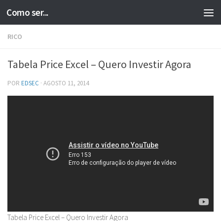
Como ser...
Skip to content
RICO
Tabela Price Excel – Quero Investir Agora
POR
EDSEC
·
AGOSTO 11, 2014
Tabela Price Excel – Quero Investir Agora