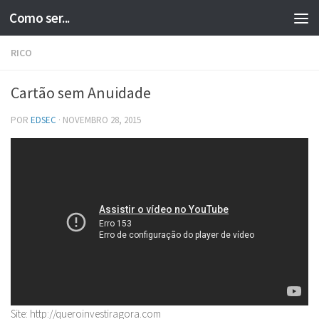
Como ser...
Skip to content
RICO
Cartão sem Anuidade
POR
EDSEC
·
NOVEMBRO 28, 2015
Site: http://queroinvestiragora.com