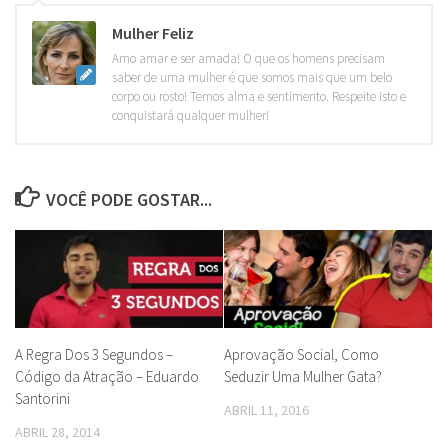
Mulher Feliz
Amo amar e ser amada! O que os homens precisam
saber de uma mulher é que somos mais que um belo
corpo ou rosto! Temos alma e sentimento. Respeite isto e
conquistará qualquer mulher!
VOCÊ PODE GOSTAR...
A Regra Dos 3 Segundos –
Aprovação Social, Como
Código da Atração – Eduardo
Seduzir Uma Mulher Gata?
Santorini
ABRIL 11, 2016
ABRIL 28, 2014