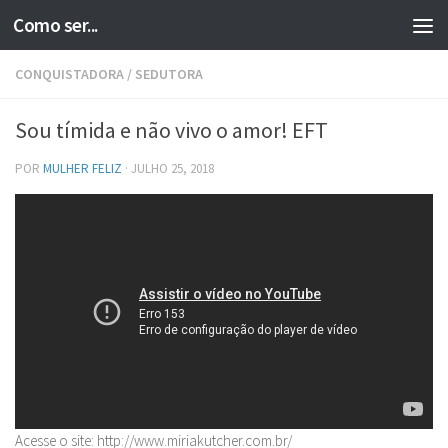
Como ser...
Skip to content
CONQUISTADORA
/
SEDUTORA
Sou tímida e não vivo o amor! EFT
POR
MULHER FELIZ
·
JULHO 25, 2018
Acesse o site: http://www.miriakutcher.com.br/