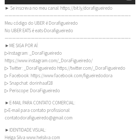
► Se inscreva no meu canal: https://bit.ly/dorafigueiredo
—————————————————————————————————–
Meu código do UBER é Dorafigueiredo
No UBER EATS é eats-Dorafigueiredo
—————————————————————————————————–
►ME SIGA POR AÍ:
▷Instagram: _DoraFigueiredo
https://www.instagram.com/_DoraFigueiredo/
▷ Twitter: _DoraFigueiredo https://twitter.com/_DoraFigueiredo
▷ Facebook: https://www.facebook.com/figueiredodora
▷ Snapchat: dorinhaaf28
▷ Periscope: DoraFigueiredo
►E-MAIL PARA CONTATO COMERCIAL:
▷E-mail para contato profissional:
contatodorafigueiredo@gmail.com
►IDENTIDADE VISUAL:
Helga Silva www.helsilva.com