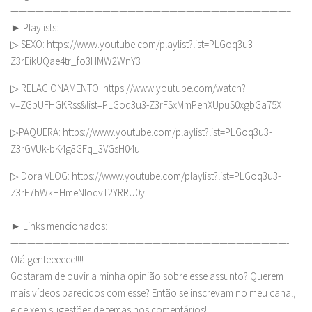
—————————————————————————————————–
► Playlists:
▷ SEXO: https://www.youtube.com/playlist?list=PLGoq3u3-
Z3rEikUQae4tr_fo3HMW2WnY3
▷ RELACIONAMENTO: https://www.youtube.com/watch?
v=ZGbUFHGKRss&list=PLGoq3u3-Z3rFSxMmPenXUpuS0xgbGa75X
▷PAQUERA: https://www.youtube.com/playlist?list=PLGoq3u3-
Z3rGVUk-bK4g8GFq_3VGsH04u
▷ Dora VLOG: https://www.youtube.com/playlist?list=PLGoq3u3-
Z3rE7hWkHHmeNIodvT2YRRU0y
—————————————————————————————————–
► Links mencionados:
—————————————————————————————————-
Olá genteeeeee!!!!
Gostaram de ouvir a minha opinião sobre esse assunto? Querem
mais vídeos parecidos com esse? Então se inscrevam no meu canal,
e deixem sugestões de temas nos comentários!