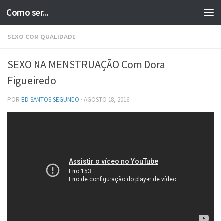
Como ser...
Skip to content
SEXO COM QUALIDADE
SEXO NA MENSTRUAÇÃO Com Dora
Figueiredo
POR
ED SANTOS SEGUNDO
·
AGOSTO 18, 2016