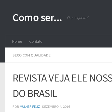
Skip to content
Como ser...
O que queira!
Home
Contato
SEXO COM QUALIDADE
REVISTA VEJA ELE NO
DO BRASIL
POR
MULHER FELIZ
·
DEZEMBRO 4, 2016