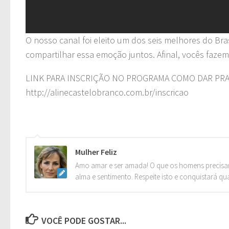
O nosso canal foi eleito um dos seis melhores do Bra
compartilhar essa emoção juntos. Afinal, vocês fazem
LINK PARA INSCRIÇÃO NO PROGRAMA COMO DAR PR
http://alinecastelobranco.com.br/inscricao
Mulher Feliz
Amo amar e ser amada! O que os homens precisa
alma e sentimento. Respeite isto e conquistará qu
VOCÊ PODE GOSTAR...