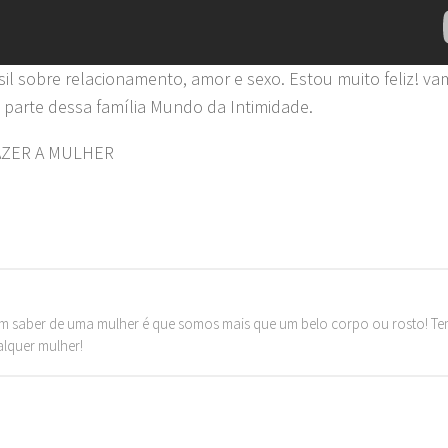
sil sobre relacionamento, amor e sexo. Estou muito feliz! v
 parte dessa família Mundo da Intimidade.
AZER A MULHER
m saber de uma mulher é que somos mais que um belo corpo ou rosto! T
alquer mulher!