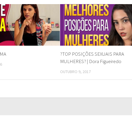
IMA
?TOP POSIÇÕES SEXUAIS PARA
MULHERES? | Dora Figueiredo
16
OUTUBRO 9, 2017