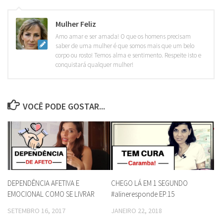
Mulher Feliz
Amo amar e ser amada! O que os homens precisam
saber de uma mulher é que somos mais que um belo
corpo ou rosto! Temos alma e sentimento. Respeite isto e
conquistará qualquer mulher!
VOCÊ PODE GOSTAR...
DEPENDÊNCIA AFETIVA E
CHEGO LÁ EM 1 SEGUNDO
EMOCIONAL COMO SE LIVRAR
#alineresponde EP.15
SETEMBRO 16, 2017
JANEIRO 22, 2018