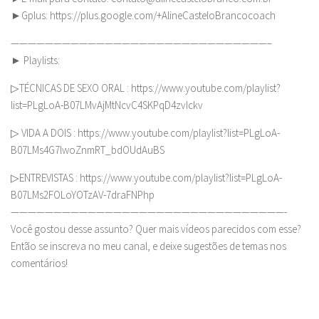
►Gplus: https://plus.google.com/+AlineCasteloBrancocoach
——————————————————————————————–
► Playlists:
▷TÉCNICAS DE SEXO ORAL : https://www.youtube.com/playlist?
list=PLgLoA-B07LMvAjMtNcvC4SKPqD4zvIckv
▷ VIDA A DOIS : https://www.youtube.com/playlist?list=PLgLoA-
B07LMs4G7lwoZnmRT_bdOUdAuBS
▷ENTREVISTAS : https://www.youtube.com/playlist?list=PLgLoA-
B07LMs2FOLoYOTzAV-7draFNPhp
————————————————————————————————-
Você gostou desse assunto? Quer mais vídeos parecidos com esse?
Então se inscreva no meu canal, e deixe sugestões de temas nos
comentários!