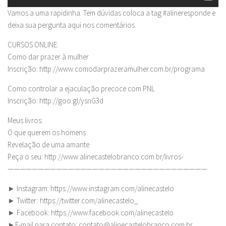
Vamos a uma rapidinha. Tem dúvidas coloca a tag #alineresponde e
deixa sua pergunta aqui nos comentários.
CURSOS ONLINE:
Como dar prazer à mulher
Inscrição: http://www.comodarprazeramulher.com.br/programa
Como controlar a ejaculação precoce com PNL
Inscrição: http://goo.gl/ysnG3d
Meus livros:
O que querem os homens
Revelação de uma amante
Peça o seu: http://www.alinecastelobranco.com.br/livros-
—————————————————————————————————
► Instagram: https://www.instagram.com/alinecastelo
► Twitter: https://twitter.com/alinecastelo_
► Facebook: https://www.facebook.com/alinecastelo
►E-mail para contato:
contato@alinecastelobranco.com.br