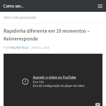
Como ser...
Skip to content
SEXO COM QUALIDADE
Rapidinha diferente em 10 momentos –
#alineresponde
POR
MULHER FELIZ
·
JULHO 5, 2018