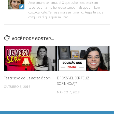
Amo amar e ser amada! O que os homens precisam
saber de uma mulher é que somos mais que um belo
corpo ou rosto! Temos alma e sentimento. Respeite isto e
conquistará qualquer mulher!
VOCÊ PODE GOSTAR...
Fazer sexo de luz acesa é bom
É POSSÍVEL SER FELIZ
SOZINHO(A)?
OUTUBRO 6, 2016
MARÇO 7, 2018