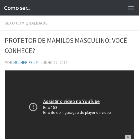
Como ser...
Skip to content
SEXO COM QUALIDADE
PROTETOR DE MAMILOS MASCULINO: VOCÊ
CONHECE?
POR
MULHER FELIZ
·
JUNHO 17, 2017