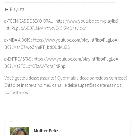
——————————————————————————————–
► Playlists:
▷TÉCNICAS DE SEXO ORAL : https://www.youtube.com/playlist?
list=PLgLoA-B07LMvAjMtNcvC4SKPqD4zvIckv
▷ VIDA A DOIS : https://www.youtube.com/playlist?list=PLgLoA-
B07LMs4G7lwoZnmRT_bdOUdAuBS
▷ENTREVISTAS : https://www.youtube.com/playlist?list=PLgLoA-
B07LMs2FOLoYOTzAV-7draFNPhp
Você gostou desse assunto? Quer mais vídeos parecidos com esse?
Então se inscreva no meu canal, e deixe sugestões de temas nos
comentários!
Mulher Feliz