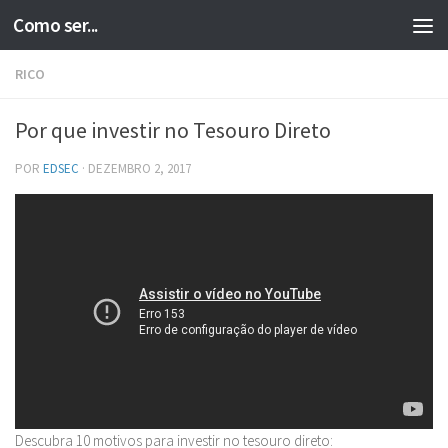
Como ser...
Skip to content
RICO
Por que investir no Tesouro Direto
POR
EDSEC
·
DEZEMBRO 2, 2017
Descubra 10 motivos para investir no tesouro direto: