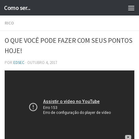
Como ser...
Skip to content
RICO
O QUE VOCÊ PODE FAZER COM SEUS PONTOS
HOJE!
POR
EDSEC
·
OUTUBRO 4, 2017