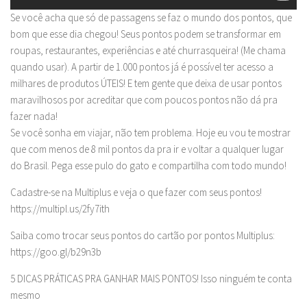
Se você acha que só de passagens se faz o mundo dos pontos, que
bom que esse dia chegou! Seus pontos podem se transformar em
roupas, restaurantes, experiências e até churrasqueira! (Me chama
quando usar). A partir de 1.000 pontos já é possível ter acesso a
milhares de produtos ÚTEIS! E tem gente que deixa de usar pontos
maravilhosos por acreditar que com poucos pontos não dá pra
fazer nada!
Se você sonha em viajar, não tem problema. Hoje eu vou te mostrar
que com menos de 8 mil pontos da pra ir e voltar a qualquer lugar
do Brasil. Pega esse pulo do gato e compartilha com todo mundo!
Cadastre-se na Multiplus e veja o que fazer com seus pontos!
https://multipl.us/2fy7ith
Saiba como trocar seus pontos do cartão por pontos Multiplus:
https://goo.gl/b29n3b
5 DICAS PRÁTICAS PRA GANHAR MAIS PONTOS! Isso ninguém te conta
mesmo