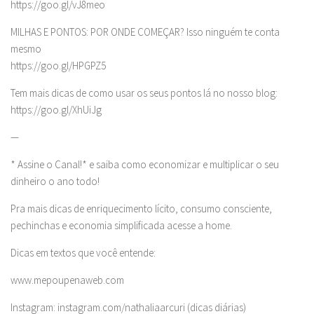
https://goo.gl/vJ8meo
MILHAS E PONTOS: POR ONDE COMEÇAR? Isso ninguém te conta
mesmo
https://goo.gl/HPGPZ5
Tem mais dicas de como usar os seus pontos lá no nosso blog:
https://goo.gl/XhUiJg
—
* Assine o Canal!* e saiba como economizar e multiplicar o seu
dinheiro o ano todo!
Pra mais dicas de enriquecimento lícito, consumo consciente,
pechinchas e economia simplificada acesse a home.
Dicas em textos que você entende:
www.mepoupenaweb.com
Instagram: instagram.com/nathaliaarcuri (dicas diárias)