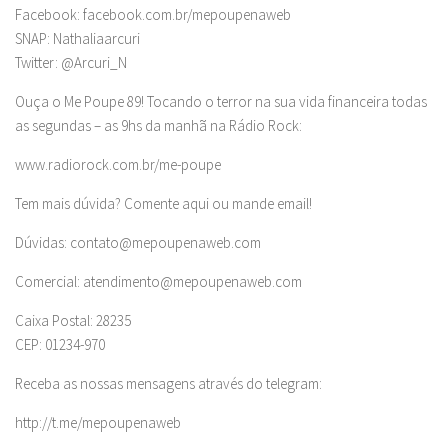
Facebook: facebook.com.br/mepoupenaweb
SNAP: Nathaliaarcuri
Twitter: @Arcuri_N
Ouça o Me Poupe 89! Tocando o terror na sua vida financeira todas
as segundas – as 9hs da manhã na Rádio Rock:
www.radiorock.com.br/me-poupe
Tem mais dúvida? Comente aqui ou mande email!
Dúvidas:
contato@mepoupenaweb.com
Comercial:
atendimento@mepoupenaweb.com
Caixa Postal: 28235
CEP: 01234-970
Receba as nossas mensagens através do telegram:
http://t.me/mepoupenaweb