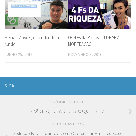
Médias Móveis, entendendo a
Os 4 Fs da Riqueza! USE SEM
fundo
MODERAÇÃO!
JUNHO 25, 2013
NOVEMBRO 3, 2016
SIGA:
PRÓXIMO HISTÓRIA
? NÃO É PQ EU FALO DE SEXO QUE…? LIVE
HISTÓRIA ANTERIOR
Sedução Para Iniciantes | Como Conquistar Mulheres Passo