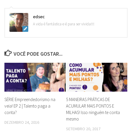
edsec
A vida é fantástica e é para ser vivida!!!!
VOCÊ PODE GOSTAR...
SÉRIE Empreendedorismo na
5 MANEIRAS PRÁTICAS DE
veia! EP 2 | Talento paga a
ACUMULAR MAIS PONTOS E
conta?
MILHAS! Isso ninguém te conta
mesmo
DEZEMBRO 24, 2016
SETEMBRO 20, 2017