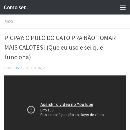
Como ser...
Skip to content
RICO
PICPAY: O PULO DO GATO PRA NÃO TOMAR
MAIS CALOTES! (Que eu uso e sei que
funciona)
POR
EDSEC
·
JULHO 26, 2017