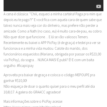
A cena é clássica: “Chiii, esqueci a minha carteira! Paga pra mim que
depois eu te pago?!” E você fica com aquela cara de quem sabe que
talvez nunca mais veja cor do dinheiro, mas prefere não perder a
amizade. Como a Nath (no caso, eu) é muito cara-de-pau, eu cobro.
Não quer dizer que funcione… E lá se vão valiosos Temers.
Recentemente eu baixei o APP PicPay (é de graça) e testei pra ver se
funcionava e a minha vida mudou. Calote do marido, dos
funcionários esquecidos (Mariana, obrigada por passar os R$23,00
via PicPay), da sogra… NUNCA MAIS! É publi? É! E com um baita
orgulho. #ficapicpay
Aproveita pra baixar de graça e coloca o código MEPOUPE pra
ganhar R$10,00!
Não esqueça de doar o quanto quiser para o meu perfil até dia
10/8/17. A galera do GRAACC agradece!
Mais informações sobre o PicPay acesse: