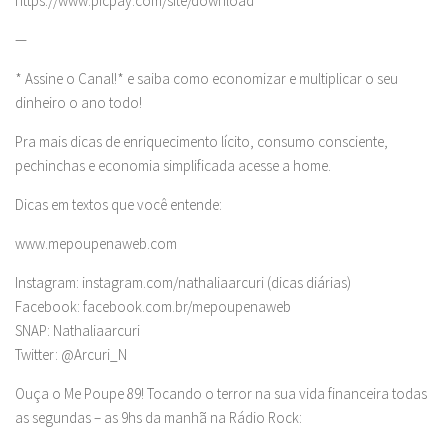
https://www.picpay.com/site/download
—
* Assine o Canal!* e saiba como economizar e multiplicar o seu
dinheiro o ano todo!
Pra mais dicas de enriquecimento lícito, consumo consciente,
pechinchas e economia simplificada acesse a home.
Dicas em textos que você entende:
www.mepoupenaweb.com
Instagram: instagram.com/nathaliaarcuri (dicas diárias)
Facebook: facebook.com.br/mepoupenaweb
SNAP: Nathaliaarcuri
Twitter: @Arcuri_N
Ouça o Me Poupe 89! Tocando o terror na sua vida financeira todas
as segundas – as 9hs da manhã na Rádio Rock: