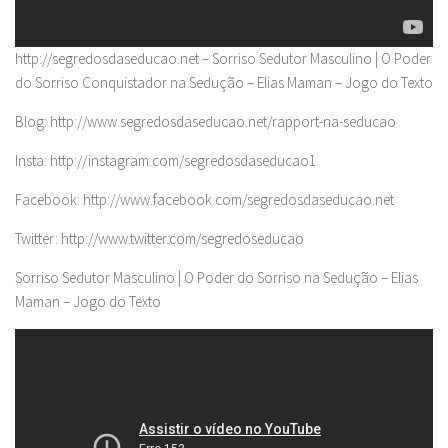
http://segredosdaseducao.net – Sorriso Sedutor Masculino | O Poder
do Sorriso Conquistador na Sedução – Elias Maman – Jogo do Texto
Blog: http://www.segredosdaseducao.net/rapport-na-seducao
Insta: http://instagram.com/segredosdaseducao1
Facebook: http://www.facebook.com/segredosdaseducao.net
Twitter: http://www.twitter.com/segredoseducao
Sorriso Sedutor Masculino | O Poder do Sorriso na Sedução – Elias
Maman – Jogo do Texto