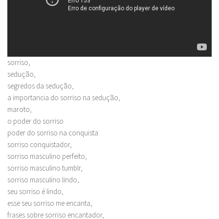
sorriso,
sedução,
segredos da sedução,
a importancia do sorriso na sedução,
maroto,
o poder do sorriso
poder do sorriso na conquista
sorriso conquistador,
sorriso masculino perfeito,
sorriso masculino tumblr,
sorriso masculino lindo,
seu sorriso é lindo,
esse seu sorriso me encanta,
frases sobre sorriso encantador,