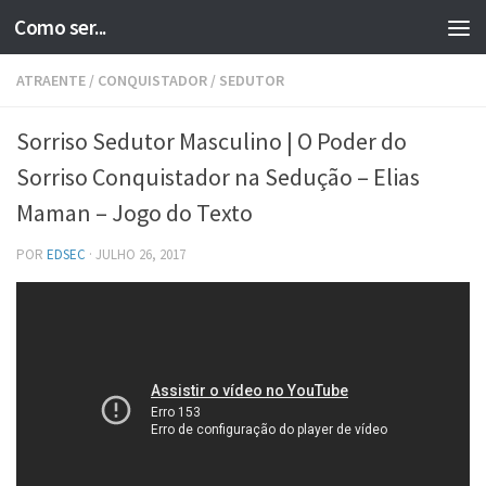
Como ser...
Skip to content
ATRAENTE
/
CONQUISTADOR
/
SEDUTOR
Sorriso Sedutor Masculino | O Poder do
Sorriso Conquistador na Sedução – Elias
Maman – Jogo do Texto
POR
EDSEC
·
JULHO 26, 2017