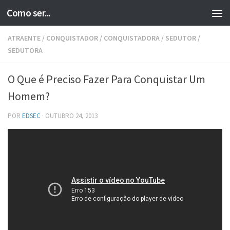
Como ser...
Skip to content
ATRAENTE
/
CONQUISTADOR
/
CONQUISTADORA
/
SEDUTOR
/
SEDUTORA
O Que é Preciso Fazer Para Conquistar Um
Homem?
POR
EDSEC
·
OUTUBRO 24, 2013