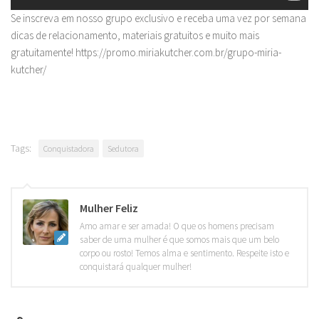
Se inscreva em nosso grupo exclusivo e receba uma vez por semana
dicas de relacionamento, materiais gratuitos e muito mais
gratuitamente! https://promo.miriakutcher.com.br/grupo-miria-
kutcher/
Tags:
Conquistadora
Sedutora
Mulher Feliz
Amo amar e ser amada! O que os homens precisam
saber de uma mulher é que somos mais que um belo
corpo ou rosto! Temos alma e sentimento. Respeite isto e
conquistará qualquer mulher!