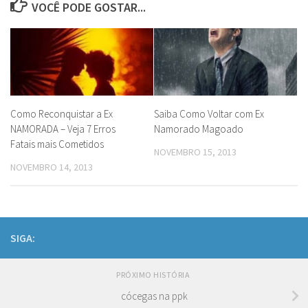
VOCÊ PODE GOSTAR...
Como Reconquistar a Ex
Saiba Como Voltar com Ex
NAMORADA – Veja 7 Erros
Namorado Magoado
Fatais mais Cometidos
NOVEMBRO 15, 2013
NOVEMBRO 14, 2013
SIGA:
PRÓXIMO HISTÓRIA
cócegas na ppk