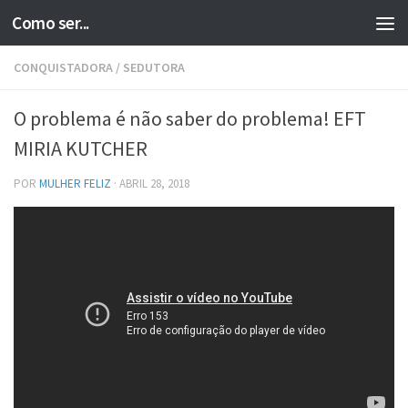
Como ser...
Skip to content
CONQUISTADORA
/
SEDUTORA
O problema é não saber do problema! EFT
MIRIA KUTCHER
POR
MULHER FELIZ
·
ABRIL 28, 2018