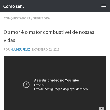
Como ser...
Skip to content
CONQUISTADORA
/
SEDUTORA
O amor é o maior combustível de nossas
vidas
POR
MULHER FELIZ
·
NOVEMBRO 22, 2017