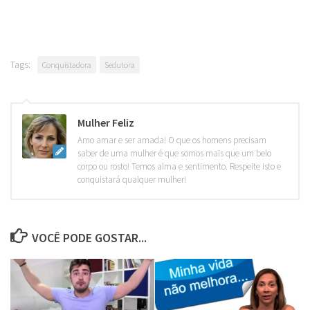
Tags:
Conquistadora
Sedutora
Mulher Feliz
Amo amar e ser amada! O que os homens precisam
saber de uma mulher é que somos mais que um belo
corpo ou rosto! Temos alma e sentimento. Respeite isto e
conquistará qualquer mulher!
VOCÊ PODE GOSTAR...