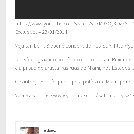
https://www.youtube.com/watch?v=7M9YOy3O8cY – No
Exclusivo! – 23/01/2014
Veja também: Bieber é condenado nos EUA: http://
Um vídeo gravado por fãs do cantor Justin Bibier d
e a prisão do artista nas ruas de Miami, nos Estados 
O cantor juvenil foi preso pela polícia de Miami por
Veja Mais: https://www.youtube.com/watch?v=FywX5
edsec