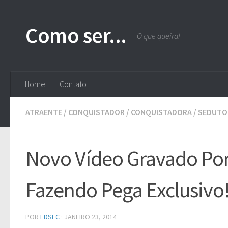
Skip to content
Como ser...
O que queira!
Home
Contato
ATRAENTE
/
CONQUISTADOR
/
CONQUISTADORA
/
SEDUTO
Novo Vídeo Gravado Por 
Fazendo Pega Exclusivo
POR
EDSEC
·
JANEIRO 23, 2014