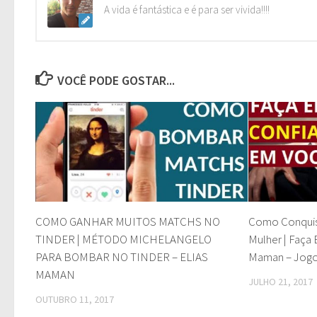
A vida é fantástica e é para ser vivida!!!!
VOCÊ PODE GOSTAR...
COMO GANHAR MUITOS MATCHS NO
Como Conquis
TINDER | MÉTODO MICHELANGELO
Mulher | Faça 
PARA BOMBAR NO TINDER – ELIAS
Maman – Jogo
MAMAN
JULHO 21, 2017
OUTUBRO 11, 2017