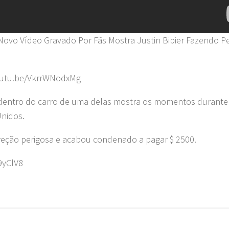
vo Vídeo Gravado Por Fãs Mostra Justin Bibier Fazendo P
youtu.be/VkrrWNodxMg
e dentro do carro de uma delas mostra os momentos durante
Unidos.
 direção perigosa e acabou condenado a pagar $ 2500.
9yClV8