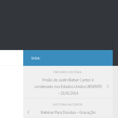
SIGA:
PRÓXIMO HISTÓRIA
Prisão de Justin Bieber Cantor é
condenado nos Estados Unidos URGENTE!
– 23/01/2014
HISTÓRIA ANTERIOR
Webinar Para Dúvidas – Gravação