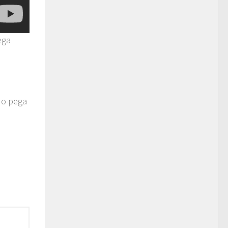
ega
 o pega