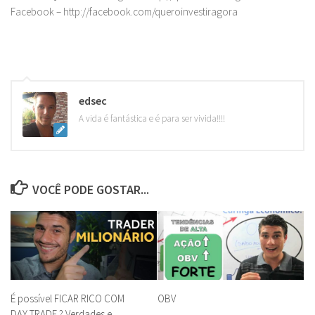
Facebook – http://facebook.com/queroinvestiragora
edsec
A vida é fantástica e é para ser vivida!!!!
VOCÊ PODE GOSTAR...
É possível FICAR RICO COM
OBV
DAY TRADE ? Verdades e