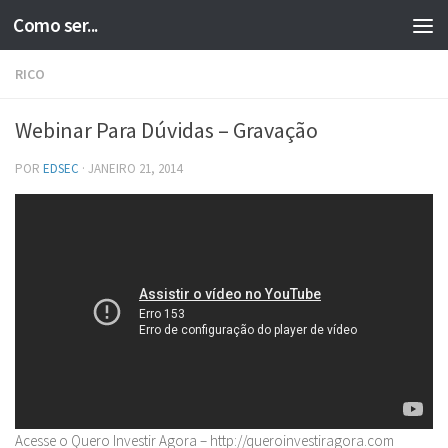
Como ser...
Skip to content
RICO
Webinar Para Dúvidas – Gravação
POR
EDSEC
·
JANEIRO 21, 2014
Acesse o Quero Investir Agora – http://queroinvestiragora.com