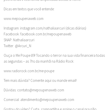
Dicas em textos que você entende:
www.mepoupenaweb.com
Instagram: instagram.com/nathaliaarcuri (dicas diárias)
Facebook: facebook.com.br/mepoupenaweb
SNAP: Nathaliaarcuri
Twitter: @Arcuri_N
Ouça o Me Poupe 89! Tocando o terror na sua vida financeira todas
as segundas – as 7hs da manhã na Rádio Rock:
www.radiorock.com.br/me-poupe
Tem mais dúvida? Comente aqui ou mande email!
Dúvidas:
contato@mepoupenaweb.com
Comercial:
atendimento@mepoupenaweb.com
Gostou do vídeo? Curta, compartilha e assine o canal pra não