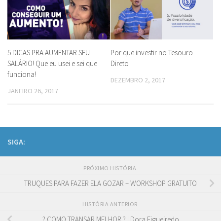
5 DICAS PRA AUMENTAR SEU
Por que investir no Tesouro
SALÁRIO! Que eu usei e sei que
Direto
funciona!
DEZEMBRO 2, 2017
JANEIRO 26, 2017
SIGA:
PRÓXIMO HISTÓRIA
TRUQUES PARA FAZER ELA GOZAR – WORKSHOP GRATUITO
HISTÓRIA ANTERIOR
? COMO TRANSAR MELHOR ? | Dora Figueiredo