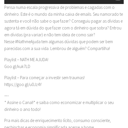
Pensa numa escala progressiva de problemas e cagadas com o
dinheiro. Este é o mundo da minha caixa de emails. Seu namorado te
sustenta e você não sabe o que fazer? Conseguiu pagar as dívidas e
agora tá em dúvida do que fazer com o dinheiro que sobra? Entrou
em dívidas (pra variar) e não tem ideia de como sair?
Nesse #NathmeAjuda tem algumas dúvidas que podem ser bem
parecidas com a sua vida. Lembrou de alguém? Compartilha!
Playlist – NATH ME AJUDA!
Goo.gl/kuk7LD
Playlist – Para começar a investir sem traumas!
https://goo.gl/u0Jz4Y
—-
* Assine o Canal!* e saiba como economizar e multiplicar o seu
dinheiro o ano todo!
Pra mais dicas de enriquecimento lícito, consumo consciente,
pechinchas e economia simplificada acesse a home.