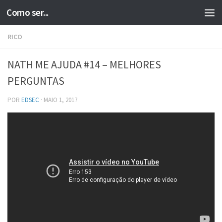
Como ser...
Skip to content
RICO
NATH ME AJUDA #14 – MELHORES
PERGUNTAS
POR
EDSEC
·
MAIO 1, 2017