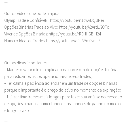
—
Outros vídeos que podem ajudar::
Olymp Trade é Confiável? : https://youtu.be/n1cwyDQUNeY
Opções Binárias Trade ao Vivo: https://youtu.be/A2ArdLi9DTc
Viver de Opções Binárias: https://youtu.be/rREHHGBlH24
Número Ideal de Trades: https://youtu.be/a0uN5m0vmJE
—
Outras dicas importantes:
– Manter o valor mínimo aplicado na corretora de opções binárias
para reduzir os riscos operacionais de seus trades;
– Ter calma e paciência ao entrar em um trade de opções binárias
porque o importante é o preço do ativo no momento da expiração;
– Utilizar time frames mais longos para fazer sua análise no mercado
de opções binárias, aumentando suas chances de ganho no médio
e longo prazo.
—