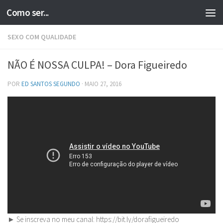
Como ser...
Skip to content
SEXO COM QUALIDADE
NÃO É NOSSA CULPA! – Dora Figueiredo
POR
ED SANTOS SEGUNDO
·
MAIO 27, 2016
► Se inscreva no meu canal: https://bit.ly/dorafigueiredo