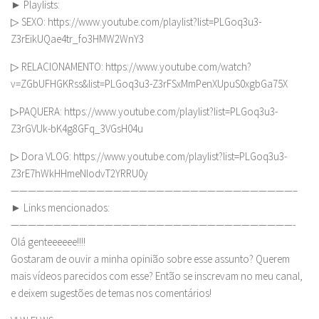
► Playlists:
▷ SEXO: https://www.youtube.com/playlist?list=PLGoq3u3-
Z3rEikUQae4tr_fo3HMW2WnY3
▷ RELACIONAMENTO: https://www.youtube.com/watch?
v=ZGbUFHGKRss&list=PLGoq3u3-Z3rFSxMmPenXUpuS0xgbGa75X
▷PAQUERA: https://www.youtube.com/playlist?list=PLGoq3u3-
Z3rGVUk-bK4g8GFq_3VGsH04u
▷ Dora VLOG: https://www.youtube.com/playlist?list=PLGoq3u3-
Z3rE7hWkHHmeNIodvT2YRRU0y
—————————————————————————————————–
► Links mencionados:
—————————————————————————————————-
Olá genteeeeee!!!!
Gostaram de ouvir a minha opinião sobre esse assunto? Querem
mais vídeos parecidos com esse? Então se inscrevam no meu canal,
e deixem sugestões de temas nos comentários!