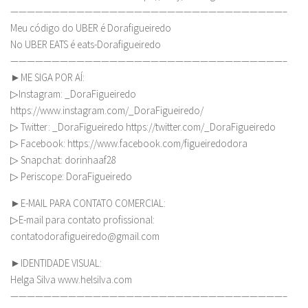
—————————————————————————————————–
Meu código do UBER é Dorafigueiredo
No UBER EATS é eats-Dorafigueiredo
—————————————————————————————————–
►ME SIGA POR AÍ:
▷Instagram: _DoraFigueiredo
https://www.instagram.com/_DoraFigueiredo/
▷ Twitter: _DoraFigueiredo https://twitter.com/_DoraFigueiredo
▷ Facebook: https://www.facebook.com/figueiredodora
▷ Snapchat: dorinhaaf28
▷ Periscope: DoraFigueiredo
►E-MAIL PARA CONTATO COMERCIAL:
▷E-mail para contato profissional:
contatodorafigueiredo@gmail.com
►IDENTIDADE VISUAL:
Helga Silva www.helsilva.com
—————————————————————————————————–